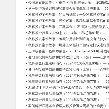
• 公司法案例故事：不审查 不善意 担保无效----2025/01/
• 从一则行政处罚聊聊私募基金投资载体那些事儿----2025/
• 私募投资案例故事：迷失与觉醒：一位私募投资者的理财之旅--
• 私募投资案例故事：投资迷雾：揭秘私募基金背后的真相----
• 私募投资案例故事：私募基金：“不清算 也要赔偿损失”----2
• 私募基金行业法律动态（2024年11月/总第81期）----202
• 私募投资案例故事：差额补足协议到底有没有法律效力？----
• 私募投资案例故事：境外主体签订市值锚定协议进行股票保底价
• 上海杨春宝一级律师荣登2025 The Legal 500私募股权基
• 各地创投机构鼓励和扶持政策汇总（下篇）——江浙粤篇----
• 私募基金行业法律动态（2024年10月/总第80期）----202
• 各地创投机构鼓励和扶持政策汇总（上篇）——直辖市篇----
• 私募基金行业法律动态（2024年9月/总第79期）----2024
• 私募基金行业法律动态（2024年7月/总第77期）----2024
• 21解读丨东方甄选“不得已体面”背后，个人IP资产与证券化冲突
• 私募基金行业法律动态（2024年6月/总第76期）----2024
• 私募基金行业法律动态（2024年5月/总第75期）----2024
• 案例解析私募基金管理人募投管退全周期的赔偿责任----20