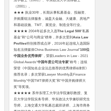
法学硕士（2001）、华东政法大学法律硕士
（2001）。
★★★ 执业30年，长期从事私募基金、投融资、
并购重组法律服务，涵盖大金融、大健康、房地产
和基础设施、TMT、展览业、制造业等行业。
★★★★ 2004年起多次入选
The Legal 500
“私募
基金”和“公司与商业”榜单，并多次受到
Asia Law
Profiles
特别推荐或点评，2016年起连续入选国际
知名法律媒体China Business Law Journal“
100位
中国业务优秀律师
”，荣获Leaders in Law - 2021
Global Awards“
中国年度公司法专家
”称号；连续
荣登《中国知名企业法总推荐的优秀律师&律所》
推荐名录；多次荣获Lawyer Monthly及Finance
Monthly“中国TMT律师大奖”和“中国并购律师大
奖”等奖项。
★★★★★ 系华东理工大学法学院兼职教授、复
旦大学法学院实务导师、华东政法大学兼职研究生
导师、上海交通大学私募总裁班讲师、上海市商务