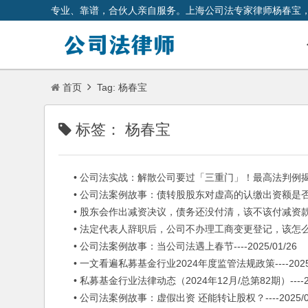
专业、靠谱，合伙人亲自服务。上海公司法专家律师杨春宝
首页
Tag: 杨春宝
标签：
杨春宝
• 公司法实战：解散公司要过「三重门」！最高法判例揭秘股东散
• 公司法案例故事：债转股股东对虚高的认缴出资额是否承担补充
• 股东会作出减资决议，债务还没付清，该不该付减资款呢？---
• 法定代表人辞职后，公司不办理工商变更登记，该怎么办？---
• 公司法案例故事：当公司法遇上春节----2025/01/26
• 一文看遍私募基金行业2024年度监管法规政策----2025/
• 私募基金行业法律动态（2024年12月/总第82期）----202
• 公司法案例故事：虚假出资 还能转让股权？----2025/01