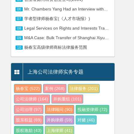
Mr. Chambers Yang Had an Interview with the Journalist of Press TV on the Security Review on Foreign M&A
06
学者型律师杨春宝(《人才市场报》)
07
Legal Services on Rights and Interests Transfer of Real Estate of Plot No.86, Yili Road
08
M&A Case: Bulk Transfer of Shanghai Xiyuan Hotel
09
杨春宝高级律师商标法律服务范围
10
上海公司法律师实务专题
杨春宝
(522)
案例
(268)
法律服务
(201)
公司法律师
(164)
并购重组
(101)
公司治理
(97)
法律顾问
(90)
投融资律师
(72)
股东权益
(69)
并购律师
(59)
对赌
(46)
股权激励
(43)
上海律师
(41)