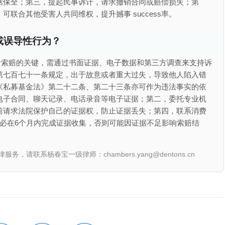
据保全；第三，提起民事诉讦，请求撤销合同或赔偿损失；第
联合其他受害人共同维权，提升撼事 success率。
或误导性行为？
者索赔的关键，需通过书面证据、电子数据和第三方调查来支持诉
第七百七十一条规定，出于故意或者重大过失，导致他人陷入错
《私募基金法》第二十二条、第二十三条亦可作为违法事实的依
电子合同、聊天记录、电话录音等电子证据；第二，委托专业机
前请求法院保护自己的证据权，防止证据丢失；第四，联系消费
。务必在6个月内完成证据收集，否则可能因证据不足影响索赔结
联系杨春宝一级律师：chambers.yang@dentons.cn