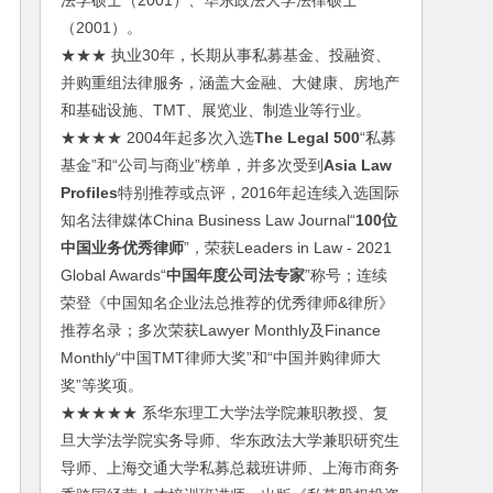
法学硕士（2001）、华东政法大学法律硕士
（2001）。
★★★ 执业30年，长期从事私募基金、投融资、
并购重组法律服务，涵盖大金融、大健康、房地产
和基础设施、TMT、展览业、制造业等行业。
★★★★ 2004年起多次入选
The Legal 500
“私募
基金”和“公司与商业”榜单，并多次受到
Asia Law
Profiles
特别推荐或点评，2016年起连续入选国际
知名法律媒体China Business Law Journal“
100位
中国业务优秀律师
”，荣获Leaders in Law - 2021
Global Awards“
中国年度公司法专家
”称号；连续
荣登《中国知名企业法总推荐的优秀律师&律所》
推荐名录；多次荣获Lawyer Monthly及Finance
Monthly“中国TMT律师大奖”和“中国并购律师大
奖”等奖项。
★★★★★ 系华东理工大学法学院兼职教授、复
旦大学法学院实务导师、华东政法大学兼职研究生
导师、上海交通大学私募总裁班讲师、上海市商务