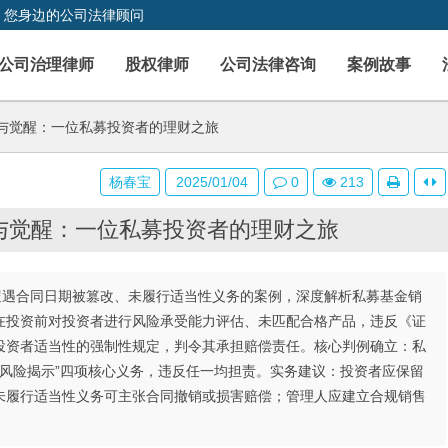
，您身边的公司法律顾问
公司治理律师
股权律师
公司法律咨询
案例故事
与觉醒：一位私募投资者的理财之旅
杨春宝
2025/01/04
0
213
与觉醒：一位私募投资者的理财之旅
元遭遇合同日期被篡改、未履行适当性义务的案例，深度解析私募基金销
在投资前对投资者进行风险承受能力评估、未匹配合格产品，违反《证
投资者适当性的强制性规定，判令其承担赔偿责任。核心判例确立：私
配”“风险揭示”四项核心义务，违反任一均担责。实务建议：投资者应保留
未履行适当性义务可主张合同撤销或损害赔偿；管理人应建立合规销售
。