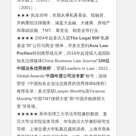
法学硕士（2001）、华东政法大学法律硕士
（2001）。
★★★ 执业30年，长期从事私募基金、投融资、
并购重组法律服务，涵盖大金融、大健康、房地产
和基础设施、TMT、展览业、制造业等行业。
★★★★ 2004年起多次入选
The Legal 500
“私募
基金”和“公司与商业”榜单，并多次受到
Asia Law
Profiles
特别推荐或点评，2016年起连续入选国际
知名法律媒体China Business Law Journal“
100位
中国业务优秀律师
”，荣获Leaders in Law - 2021
Global Awards“
中国年度公司法专家
”称号；连续
荣登《中国知名企业法总推荐的优秀律师&律所》
推荐名录；多次荣获Lawyer Monthly及Finance
Monthly“中国TMT律师大奖”和“中国并购律师大
奖”等奖项。
★★★★★ 系华东理工大学法学院兼职教授、复
旦大学法学院实务导师、华东政法大学兼职研究生
导师、上海交通大学私募总裁班讲师、上海市商务