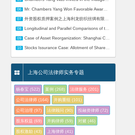
Mr. Chambers Yang Won Favorable Awards of Two Major Commercial Arbitration Heard by CIETAC
06
外资股权质押案例之上海利龙纺织丝绸有限公司股权质押法律服务
07
Longitudinal and Parallel Comparisons of the Negative Lists for Foreign Investment
08
Case of Asset Reorganization: Shanghai Company of A Land Group
09
Stocks Issurance Case: Allotment of Shares of Shanghai New World Co., Ltd.
10
上海公司法律师实务专题
杨春宝
(522)
案例
(268)
法律服务
(201)
公司法律师
(164)
并购重组
(101)
公司治理
(97)
法律顾问
(90)
投融资律师
(72)
股东权益
(69)
并购律师
(59)
对赌
(46)
股权激励
(43)
上海律师
(41)