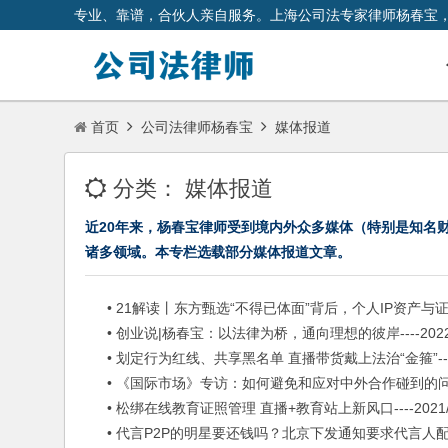
专业、靠谱，合伙人亲自服务。上海公司法专家律师杨春宝
首页
公司法律师杨春宝
媒体报道
分类：
媒体报道
近20年来，杨春宝律师受到境内外众多媒体（特别是知名
诸多领域。本专栏选载部分媒体报道文章。
• 21解读丨东方甄选“不得已体面”背后，个人IP资产与证券化冲突
• 创业说|杨春宝：以法律为桥，通向理想的彼岸----2022/0
• 划定行为红线、共享黑名单 直播带货戴上法治“金箍”----20
• 《国际市场》专访：如何避免和应对中外合作碰到的问题----
• 松绑在线教育证照管理 直播+教育站上新风口----2021/0
• 代言P2P的明星要还钱吗？北京下发通知要求代言人配合清退--