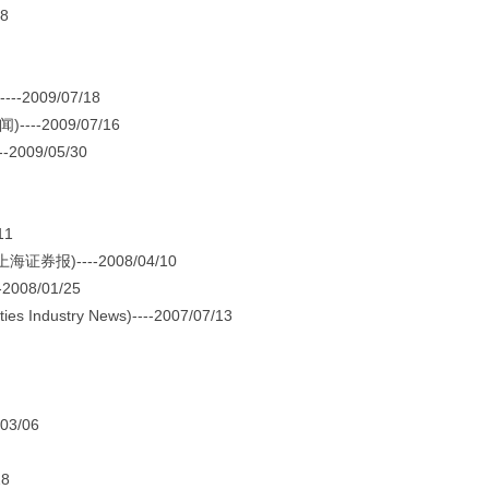
8
009/07/18
2009/07/16
09/05/30
11
)----2008/04/10
08/01/25
s Industry News)----2007/07/13
3/06
8