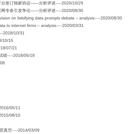
家协议——分析评述----2020/10/29
发争论——分析评述----2020/08/30
sion on falsifying data prompts debate – analysis----2020/08/30
 to internet firms – analysis----2020/03/31
18/10/31
10/15
/07/21
-2018/05/18
08
6/05/11
/08/10
---2014/03/09