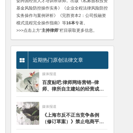
委跨国经营人才培训班讲师。出版《私募股权投资
基金风险防控操作实务》《企业全程法律风险防控
实务操作与案例评析》《完胜资本2：公司投融资
模式流程完全操作指南》等
16本
专著。
>>>点击上方“
主持律师
”栏目获取更多信息。
近期热门原创法律文章
媒体报道
百度贴吧:律师网络营销--律
师、律所自主建站的经营成本
与风险探讨
媒体报道
《上海市反不正当竞争条例
（修订草案）》禁⽌电商平台
签订独家协议——分析评述