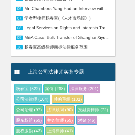
Mr. Chambers Yang Had an Interview with the Journalist of Press TV on the Security Review on Foreign M&A
06
学者型律师杨春宝(《人才市场报》)
07
Legal Services on Rights and Interests Transfer of Real Estate of Plot No.86, Yili Road
08
M&A Case: Bulk Transfer of Shanghai Xiyuan Hotel
09
杨春宝高级律师商标法律服务范围
10
上海公司法律师实务专题
杨春宝
(522)
案例
(268)
法律服务
(201)
公司法律师
(164)
并购重组
(101)
公司治理
(97)
法律顾问
(90)
投融资律师
(72)
股东权益
(69)
并购律师
(59)
对赌
(46)
股权激励
(43)
上海律师
(41)