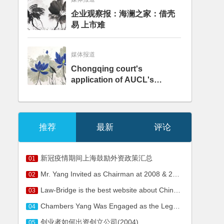
企业观察报：海澜之家：借壳
易 上市难
媒体报道
Chongqing court's
application of AUCL's
internet provision on
falsifying data prompts
debate – analysis
推荐
最新
评论
新冠疫情期间上海鼓励外资政策汇总
01
Mr. Yang Invited as Chairman at 2008 & 2nd Annual New Environment for Foreign Investment in China
02
Law-Bridge is the best website about Chinese IT Law up to now.
03
Chambers Yang Was Engaged as the Legal Counsel of HKR GenRx Holdings Limited
04
创业者如何出资创立公司(2004)
05