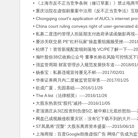
• 《上海市反不正当竞争条例（修订草案）》禁⽌电商平台签订独
• 重庆法院在虚假刷量案中沽用《反不正当竞争法》互联网专条引
• Chongqing court's application of AUCL's internet provi
• China court ruling conveys right of user-generated data
• 私募二度违约管理人拒延期支付政府承诺函魅影再现----20
• 屡涉关联交易 PE“杠杆玩家”操盘重组频频受挫----2018/
• 松绑了！资管新规配套细则落地 VC/PE了解一下----2018
• 瀚叶股份38亿收购公众号 董事长称在风险可控情况下试错---
• 强监管周期 财富管理步入规范发展快车道----2018/01/
• 杨春宝：私募违规宣传屡见不鲜----2017/02/01
• 华泰证券两月内二度被监管层审查----2017/01/25
• 欲成广厦，先固基础----2016/11/26
• The A list（法律精英）----2016/11/26
• 大股东热衷找“股托”减持----2016/11/05
• 君顶酒庄从3亿投资到负债5亿 被中粮1元底价怒拍----201
• 网盘已成视频侵权重灾区：没有它下载不到的大片----2015
• ST凤凰将“涅槃” 大股东离席资本盛宴----2015/06/10
• 上海商报：百度Google助推虚假广告 网络广告成为监管真空-