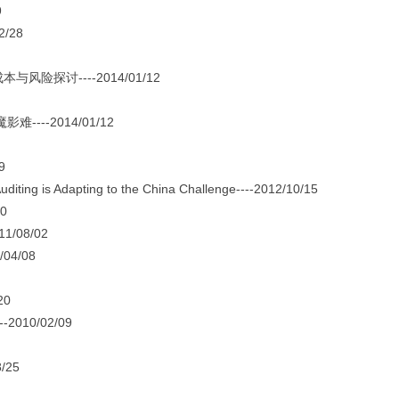
9
/28
探讨----2014/01/12
-2014/01/12
9
ting is Adapting to the China Challenge----2012/10/15
0
08/02
4/08
20
10/02/09
/25