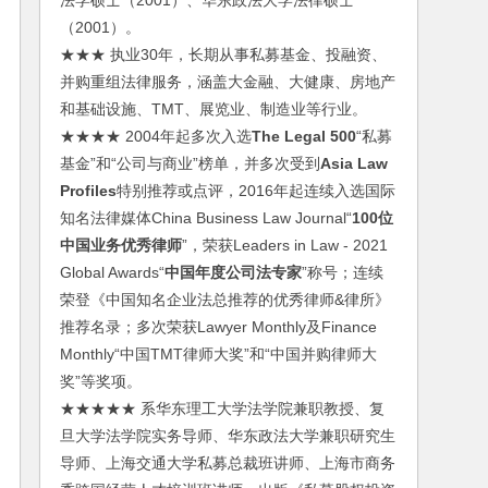
法学硕士（2001）、华东政法大学法律硕士
（2001）。
★★★ 执业30年，长期从事私募基金、投融资、
并购重组法律服务，涵盖大金融、大健康、房地产
和基础设施、TMT、展览业、制造业等行业。
★★★★ 2004年起多次入选
The Legal 500
“私募
基金”和“公司与商业”榜单，并多次受到
Asia Law
Profiles
特别推荐或点评，2016年起连续入选国际
知名法律媒体China Business Law Journal“
100位
中国业务优秀律师
”，荣获Leaders in Law - 2021
Global Awards“
中国年度公司法专家
”称号；连续
荣登《中国知名企业法总推荐的优秀律师&律所》
推荐名录；多次荣获Lawyer Monthly及Finance
Monthly“中国TMT律师大奖”和“中国并购律师大
奖”等奖项。
★★★★★ 系华东理工大学法学院兼职教授、复
旦大学法学院实务导师、华东政法大学兼职研究生
导师、上海交通大学私募总裁班讲师、上海市商务