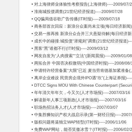
• 对上海律师业体验性考察报告(上海律师)----2009/07/2
• 淮南城投债调查(21世纪经济报道)----2009/07/28
• QQ骗局借谷歌广告传播(IT时报)----2009/07/18
• 商务部首次回应：新浪分众案尚未立项(每日经济新闻)----2
• 交易一推再推 新浪分众合并三大悬疑待解(每日经济新闻)----
• 成长中的碰撞:城投债“潜规则”调查(21世纪经济报道)----20
• 黑客“黑”谁都不行(IT时报)----2009/03/12
• 网友自发为“人肉搜索”“立法”(新闻晨报)----2009/01/08
• 两拓合并 中国否决权微弱(中国经济时报)----2008/08/
• 申请特许经营备案“大限”已近 麦当劳肯德基加紧准备(上海证券报
• 离岸企业难设 民营房企境外IPO遇“坎”(上海证券报)----20
• DTCC Signs MOU With Chinese Counterpart (Securitie
• 年年清欠年年欠，今又欠(人才市场报)----2007/03/16
• 解读新年人事三项新政(人才市场报)----2007/03/16
• 职场热招法务人才(人才市场报)----2007/03/07
• 中集胜狮知识产权大战启示录(第一财经日报)----2007/0
• 版权问题将逼独立WAP转型(IT时报)----2006/11/06
• 免费WAP网站，能否笑傲冰雪？(IT时报)----2006/02/2