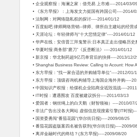
• 企业观察报：海澜之家：借壳易 上市难----2014/03/0
• 《东方早报》：上海发文力挺国有跨国公司----2014/02
• 法制网：对网络隐私权的探讨----2014/01/12
• 百度贴吧:律师网络营销--律师、律所自主建站的经营成本与风险
• 天涯论坛：年轻律师与“十大悲情定律”----2014/01/12
• 华声在线：安倍晋三拜鬼警示:日本真正走出侵略历史魔影难---
• 华夏时报:商务部“磨刀”《反垄断法》----2014/01/12
• 新京报：华北制药超9亿罚单背后的抉择----2013/12/2
• Shanghai Business Review: Calling to Acount: How Audi
• 东方早报：“找一家合适的并购辅导单位”----2012/01/1
• 东方早报：顶级咨询机构辅导上海国企海外并购----2011/
• 中国知识产权报：给煤机企业陷商业诋毁混战----2011/0
• IT时报：遭遇围攻 百度被建议拆分----2011/03/13
• 爱国者：钢丝绳上的白天鹅（财智领袖）----2010/07/
• 非法广告出没各大网站 虚假信息现搜索引擎(IT时报)----20
• 国资委勇闯“番茄花园”(华尔街日报)----2009/08/25
• 番茄花园盗版案四名被告获刑(华尔街日报)----2009/08
• 离岸金融时代的终结？(东方早报)----2009/08/20