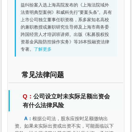
益纠纷案入选上海高院发布的《上海法院域外
法查明典型案例》和威科先行"要案头条"。具有
上市公司独立董事任职资格，系多家知名高校
的兼职教授或兼职研究生导师及上海市商务委
跨国经营人才培训班讲师。出版《私募股权投
资基金风险防控操作实务》等16本投融资法律
专著。
了解更多
常见法律问题
公司设立时未实际足额出资会
有什么法律风险
根据公司法，股东应按时足额缴纳出
资。如果未实际出资或出资不实，可能面临以下