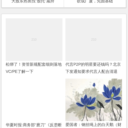
大股东热衷找“股托”减持
欲成广厦，先固基础
松绑了！资管新规配套细则落地
代言P2P的明星要还钱吗？北京
VC/PE了解一下
下发通知要求代言人配合清退
华夏时报:商务部“磨刀”《反垄断
爱国者：钢丝绳上的白天鹅（财