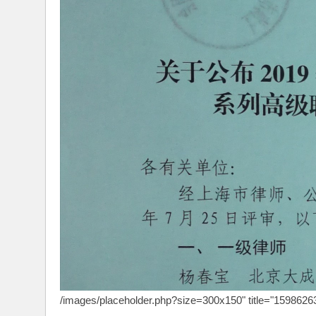
/images/placeholder.php?size=300x150" title="15986263