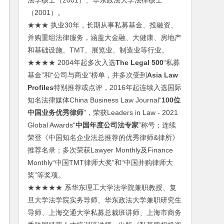
法学硕士（2001）、华东政法大学法律硕士
（2001）。
★★★ 执业30年，长期从事私募基金、投融资、
并购重组法律服务，涵盖大金融、大健康、房地产
和基础设施、TMT、展览业、制造业等行业。
★★★★ 2004年起多次入选
The Legal 500
“私募
基金”和“公司与商业”榜单，并多次受到
Asia Law
Profiles
特别推荐或点评，2016年起连续入选国际
知名法律媒体China Business Law Journal“
100位
中国业务优秀律师
”，荣获Leaders in Law - 2021
Global Awards“
中国年度公司法专家
”称号；连续
荣登《中国知名企业法总推荐的优秀律师&律所》
推荐名录；多次荣获Lawyer Monthly及Finance
Monthly“中国TMT律师大奖”和“中国并购律师大
奖”等奖项。
★★★★★ 系华东理工大学法学院兼职教授、复
旦大学法学院实务导师、华东政法大学兼职研究生
导师、上海交通大学私募总裁班讲师、上海市商务