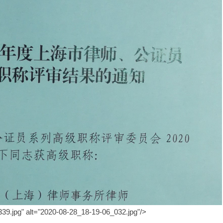
39.jpg" alt="2020-08-28_18-19-06_032.jpg"/>