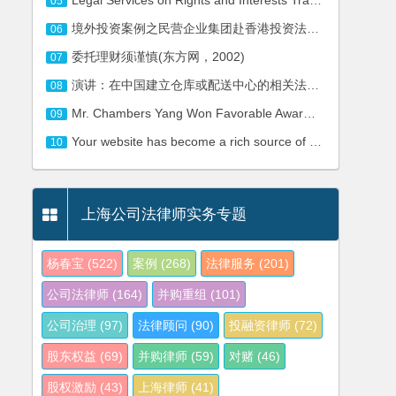
05
境外投资案例之民营企业集团赴香港投资法律服务
06
委托理财须谨慎(东方网，2002)
07
演讲：在中国建立仓库或配送中心的相关法律解析(2007)
08
Mr. Chambers Yang Won Favorable Awards of Two Major Commercial Arbitration Heard by CIETAC
09
Your website has become a rich source of extremely important, literally vital information
10
上海公司法律师实务专题
杨春宝
(522)
案例
(268)
法律服务
(201)
公司法律师
(164)
并购重组
(101)
公司治理
(97)
法律顾问
(90)
投融资律师
(72)
股东权益
(69)
并购律师
(59)
对赌
(46)
股权激励
(43)
上海律师
(41)