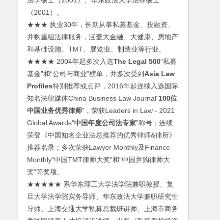
法学硕士（2001）、华东政法大学法律硕士
（2001）。
★★★ 执业30年，长期从事私募基金、投融资、
并购重组法律服务，涵盖大金融、大健康、房地产
和基础设施、TMT、展览业、制造业等行业。
★★★★ 2004年起多次入选
The Legal 500
“私募
基金”和“公司与商业”榜单，并多次受到
Asia Law
Profiles
特别推荐或点评，2016年起连续入选国际
知名法律媒体China Business Law Journal“
100位
中国业务优秀律师
”，荣获Leaders in Law - 2021
Global Awards“
中国年度公司法专家
”称号；连续
荣登《中国知名企业法总推荐的优秀律师&律所》
推荐名录；多次荣获Lawyer Monthly及Finance
Monthly“中国TMT律师大奖”和“中国并购律师大
奖”等奖项。
★★★★★ 系华东理工大学法学院兼职教授、复
旦大学法学院实务导师、华东政法大学兼职研究生
导师、上海交通大学私募总裁班讲师、上海市商务