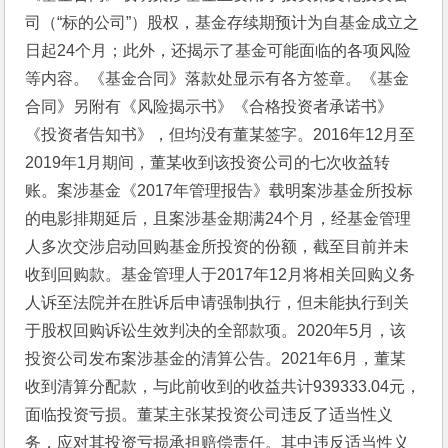
司（“标的公司”）股权，基金存续期预计为自基金成立之
日起24个月；此外，还揭示了基金可能面临的各项风险
等内容。《基金合同》落款处显示有各方签章。《基金
合同》另附有《风险揭示书》《合格投资者承诺书》
《投资者告知书》，但均没有董某签字。2016年12月至
2019年1月期间，董某收到该投资公司的七次收益转
账。案涉基金《2017年管理报告》载明案涉基金所投标
的电影排期延后，且案涉基金期满24个月，经基金管理
人多次交涉启动回购基金所投资的份额，截至目前并未
收到回购款。基金管理人于2017年12月将相关回购义务
人诉至法院并在胜诉后申请强制执行，但未能执行到关
于股权回购诉讼生效判决的全部款项。2020年5月，该
投资公司发布案涉基金的清算公告。2021年6月，董某
收到清算分配款，与此前收到的收益共计939333.04元，
面临投资亏损。董某主张某投资公司违反了适当性义
务，应对其投资亏损承担赔偿责任。其中违反适当性义