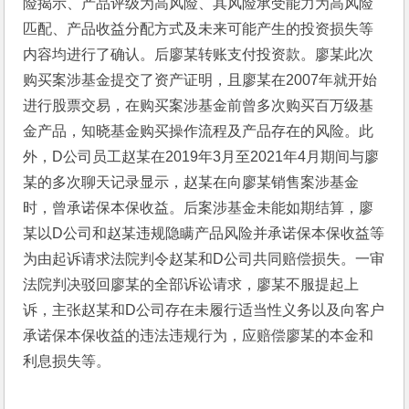
险揭示、产品评级为高风险、其风险承受能力为高风险
匹配、产品收益分配方式及未来可能产生的投资损失等
内容均进行了确认。后廖某转账支付投资款。廖某此次
购买案涉基金提交了资产证明，且廖某在2007年就开始
进行股票交易，在购买案涉基金前曾多次购买百万级基
金产品，知晓基金购买操作流程及产品存在的风险。此
外，D公司员工赵某在2019年3月至2021年4月期间与廖
某的多次聊天记录显示，赵某在向廖某销售案涉基金
时，曾承诺保本保收益。后案涉基金未能如期结算，廖
某以D公司和赵某违规隐瞒产品风险并承诺保本保收益等
为由起诉请求法院判令赵某和D公司共同赔偿损失。一审
法院判决驳回廖某的全部诉讼请求，廖某不服提起上
诉，主张赵某和D公司存在未履行适当性义务以及向客户
承诺保本保收益的违法违规行为，应赔偿廖某的本金和
利息损失等。