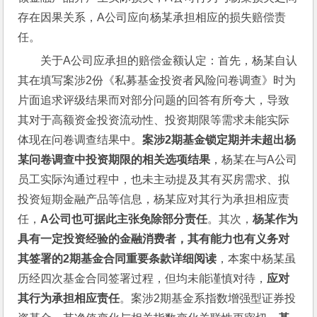
存在因果关系，A公司应向杨某承担相应的损失赔偿责
任。
关于A公司应承担的赔偿金额认定：首先，杨某自认
其在填写案涉2份《私募基金投资者风险问卷调查》时为
片面追求评级结果而对部分问题的回答有所夸大，导致
其对于高额资金投资流动性、投资期限等需求未能实际
体现在问卷调查结果中。
案涉
2
期基金锁定期并未超出杨
某问卷调查中投资期限的相关选项结果
，杨某在与A公司
员工实际沟通过程中，也未主动提及其有买房需求、拟
投资短期金融产品等信息，杨某应对其行为承担相应责
任，
A
公司也可据此主张免除部分责任
。其次，
杨某作为
具有一定投资经验的金融消费者，其有能力也有义务对
其签署的
2
期基金合同重要条款详细阅读
，本案中杨某虽
历经四次基金合同签署过程，但均未能谨慎对待，
应对
其行为承担相应责任
。案涉2期基金系指数增强型证券投