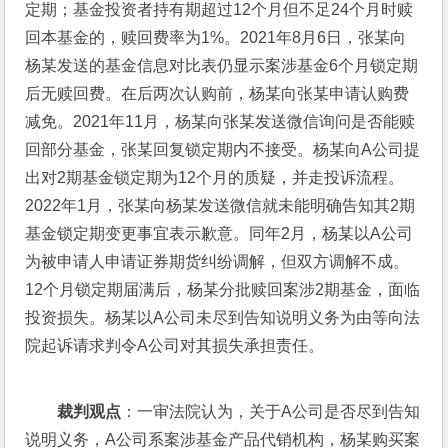
定期；基金投资者持有期超过12个月但不足24个月时赎
回本基金的，赎回费率为1%。2021年8月6日，张某向
杨某发送的基金信息对比表仍显示案涉基金6个月锁定期
后无赎回费。在后两次认购前，杨某向张某申请认购费
减免。2021年11月，杨某向张某发送微信询问是否能赎
回部分基金，张某回复锁定期内不接受。杨某向A公司提
出对2期基金锁定期为12个月的质疑，并走投诉流程。
2022年1月，张某向杨某发送微信就未能明确告知其2期
基金锁定期变更事宜表示歉意。同年2月，杨某以A公司
为被申请人申请证券期货纠纷调解，但双方调解不成。
12个月锁定期届满后，杨某分批赎回案涉2期基金，面临
投资损失。杨某以A公司未尽到告知说明义务为由等向法
院起诉请求判令A公司对其损失承担责任。
裁判观点
：一审法院认为，关于A公司是否尽到告知
说明义务，A公司系案涉基金产品代销机构，杨某购买案