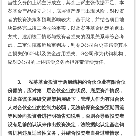
当性义务的上诉主张成立，其余上诉主张依据不足。本
案基金产品设立之时，底层资产即已出现风险，对投资
者的投资决策和预期影响较大，基于此，并结合项目地
块最终完成竣工验收的事实，以及案涉基金约定的退出
方式、逾期竣工情形与投资者损失的因果关系等综合考
虑，二审法院撤销原审判决，判令D公司向史某赔偿其本
金损失的60%以及资金占用损失。G公司作为代销机构，
应对D公司的上述赔偿义务承担连带清偿责任。
3.      
私募基金投资于两层结构的合伙企业有限合伙
份额的，应对第二层合伙企业的状况、底层资产情况，
以及在该多层级交易架构层级下，管理人作为有限合伙
人对合伙企业的控制力较弱，无法确保资金按预期回流
等风险向投资者进行明确告知说明，否则会导致投资者
没有足够的认识来作出投资决定，法院据此认定基金销
售机构违反适当性义务，并结合投资者自身过错情形，