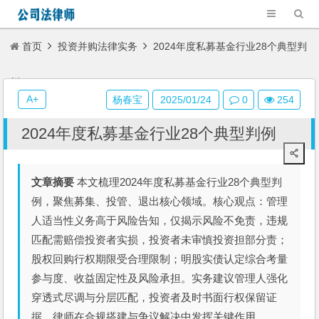
首页
投资并购法律实务
2024年度私募基金行业28个典型判
例
A+
杨春宝
2025/01/24
0
254
2024年度私募基金行业28个典型判例
文章摘要
本文梳理2024年度私募基金行业28个典型判
例，聚焦募集、投管、退出核心领域。核心观点：管理
人适当性义务高于风险告知，仅揭示风险不免责，违规
匹配需赔偿投资者实损，投资者未审慎投资担部分责；
股权回购行权期限受合理限制；明股实债认定综合考量
参与度、收益固定性及风险承担。实务建议管理人强化
穿透式尽调与分层匹配，投资者及时书面行权保留证
据，律师在合规搭建与争议解决中发挥关键作用。