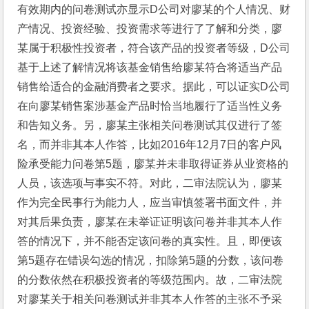
有效期内的问卷测试亦显示D公司对廖某的个人情况、财
产情况、投资经验、投资需求等进行了了解和分类，廖
某属于积极性投资者，符合该产品的投资者等级，D公司
基于上述了解情况将该基金销售给廖某符合将适当产品
销售给适合的金融消费者之要求。据此，可以证实D公司
在向廖某销售案涉基金产品时恰当地履行了适当性义务
和告知义务。另，廖某主张相关问卷测试其仅进行了签
名，而并非其本人作答，比如2016年12月7日的客户风
险承受能力问卷第5题，廖某并未非取得证券从业资格的
人员，该选项与事实不符。对此，二审法院认为，廖某
作为完全民事行为能力人，应当审慎签署书面文件，并
对其后果负责，廖某在未举证证明该问卷并非其本人作
答的情况下，并不能否定该问卷的真实性。且，即便该
第5题存在错误勾选的情况，扣除第5题的分数，该问卷
的分数依然在积极投资者的等级范围内。故，二审法院
对廖某关于相关问卷测试并非其本人作答的主张不予采