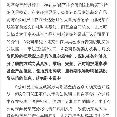
涉基金产品过程中，存在从“线下推介”到“线上购买”的特
殊交易模式。在案证据显示，杨某在购买案涉基金产品
前与A公司员工存在长达数月的大量沟通记录，但杨某在
线签署前述文件耗时均很短，而基金合同较长，由此可
知杨某对于案涉基金产品的判断更多的是基于A公司员工
的介绍，A公司单凭上述文件作为其已履行告知说明义务
的依据，一审法院难以认同。
A
公司作为卖方机构，对投
资风险的揭示应当是具体且实质性的，应以杨某能够充
分了解的方式向其真实、准确、完整、及时地披露案涉
基金产品信息，包括费用构成、履行期限等影响杨某投
资决策的信息，落实到本案中，
A公司员工理应就案涉两期基金的区别向杨某告知说
明，但A公司员工不仅未予告知说明，且在基金推介过程
中存在模糊二者差别性、强调二者相同性的情况。由于A
公司未向杨某充分尽到告知说明义务，致使杨某购入高
额金融产品并产生实际损失，A公司行为与杨某损失之间