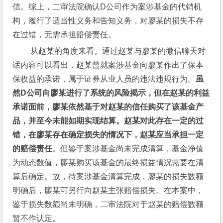
信。综上，二审法院确认D公司作为案涉基金的代销机
构，履行了适当性义务和告知义务，对廖某的损失不存
在过错，无需承担赔偿责任。
 从赵某的角度来看。通过赵某与廖某的微信聊天对
话内容可以看出，赵某曾就案涉基金向廖某作出了保本
保收益的承诺，属于证券从业人员的违法违规行为。
虽
然
D
公司向廖某进行了系统的风险揭示，但在赵某的利益
承诺面前，廖某依然基于对赵某的信任购买了该基金产
品，并至今未能如期实现结算。赵某对此存在一定的过
错，在廖某存在确定损失的情况下，赵某应当承担一定
的赔偿责任
。但鉴于案涉基金尚未完成清算，基金净值
为动态数值，廖某购买该基金的最终损益情况需要在清
算后确定。故，待案涉基金清算完成，廖某的损失数额
明确后，廖某可另行向赵某主张赔偿损失。在本案中，
鉴于损失数额尚未明确，二审法院对于赵某的赔偿数额
暂不作认定。