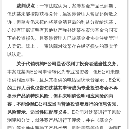
裁判观点
：一审法院认为，案涉基金产品已到期，
但沈某未能按期获得兑付，虽案涉管理人曾提起解散之
诉，但至今仍未按约将基金清算后的利益分配给沈某，
亦没有证据证明有其他财产弥补沈某在案涉基金合同项
下的投资损失。且案涉管理人已被基金业协会注销管理
人登记。综上，一审法院对沈某存在经济损失的事实予
以认定。
关于代销机构E
公司是否尽到了投资者适当性义务。
本案沈某向E公司申请转化为专业投资者，但E公司未能
提供相应材料，且从其提供的电话回访录音显示，
E
公司
的工作人员也仅告知沈某其申请成为专业投资者会不再
提示产品的特殊风险，但并未明确说明相应风险的内
容，不能免除E
公司应当向普通投资者履行的信息告知、
风险警示、适当性匹配等义务
。E公司对沈某进行了风险
测评和分类，就涉案产品进行了评级，并在《基金合
同》等文件中明确了产品类型、风险等级等信息，说明E