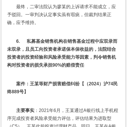
最终，二审法院认为廖某的上诉请求不能成立，应
予驳回。一审判决认定事实虽有瑕疵，但裁判结果正
确，应予维持。
6.      
私募基金销售机构在销售基金过程中应双录而
未双录，且员工向投资者承诺保本保收益的，法院结合
投资者的投资经验和风险承受能力等因素，判令销售机
构对投资者的损失承担90%
的赔偿责任
案件：王某等财产损害赔偿纠纷【（2024
）沪74
民
终889
号】
主要事实
：2021年6月，王某通过A银行线上手机程
序完成投资者风险承受能力评估，评估结果为进取型
（C5）。王某此前投资过理财产品。同日，王某在A银