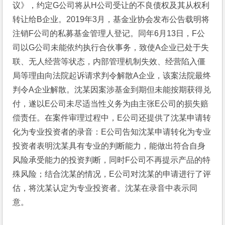
议》，约定G公司将从H公司受让的不良债权及其从权利
转让给B企业。2019年3月，基金业协会发布公告载明将
注销F公司的私募基金管理人登记。同年6月13日，F公
司以G公司未能依约执行合伙事务，致使A企业已处于失
联、无人经营等状态，内部管理机制失效、经营陷入僵
局等理由向法院起诉请求判令解散A企业，该案法院最终
判令A企业解散。沈某因案涉基金到期但未能按期获得兑
付，遂以E公司未尽适当性义务为由主张E公司的损失赔
偿责任。在案件审理过程中，E公司还提供了沈某申请转
化为专业投资者的录音：E公司告知沈某申请转化为专业
投资者表明沈某具有专业的判断能力，能做出符合自身
风险承受能力的投资判断，同时F公司不再提示产品的特
殊风险；结合沈某的情况，E公司对沈某的申请进行了评
估，将沈某认定为专业投资者。沈某在录音中表示同
意。