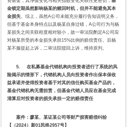
资基金，其净值变化与相关指数变化关联性更密切，
基
金锁定期虽然影响杨某的赎回时机，但并不能避免其本
金损失
。综上，虽然A公司未能充分履行告知说明义务，
但基于基金本身特点以及杨某自身过错，A公司行为与杨
某损失之间关联程度相对较小，故一审法院酌定A公司应
对杨某所受的本金损失承担15%比例的赔偿责任。后杨
某不服提起上诉，二审法院驳回上诉，维持原判。
5.      
在私募基金代销机构向投资者进行了系统的风
险揭示的情形下，代销机构人员向投资者作出保本保收
益承诺并使得投资者基于对其的信任购买基金产品的，
基金代销机构无需担责，但基金代销人员应在基金完成
清算后对投资者的损失承担一定的赔偿责任
案件：廖某、某证某公司等财产损害赔偿纠纷
【（2024
）新01
民终2957
号】