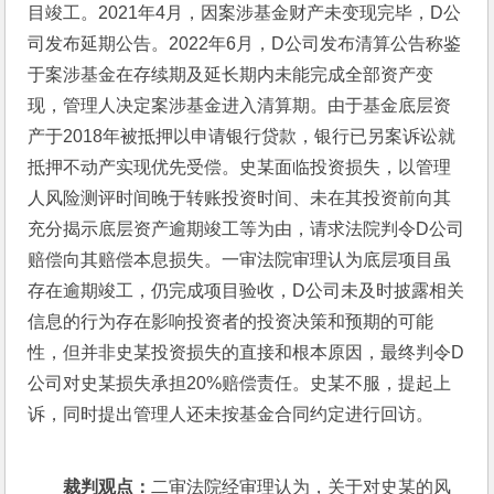
目竣工。2021年4月，因案涉基金财产未变现完毕，D公
司发布延期公告。2022年6月，D公司发布清算公告称鉴
于案涉基金在存续期及延长期内未能完成全部资产变
现，管理人决定案涉基金进入清算期。由于基金底层资
产于2018年被抵押以申请银行贷款，银行已另案诉讼就
抵押不动产实现优先受偿。史某面临投资损失，以管理
人风险测评时间晚于转账投资时间、未在其投资前向其
充分揭示底层资产逾期竣工等为由，请求法院判令D公司
赔偿向其赔偿本息损失。一审法院审理认为底层项目虽
存在逾期竣工，仍完成项目验收，D公司未及时披露相关
信息的行为存在影响投资者的投资决策和预期的可能
性，但并非史某投资损失的直接和根本原因，最终判令D
公司对史某损失承担20%赔偿责任。史某不服，提起上
诉，同时提出管理人还未按基金合同约定进行回访。
裁判观点：
二审法院经审理认为，关于对史某的风