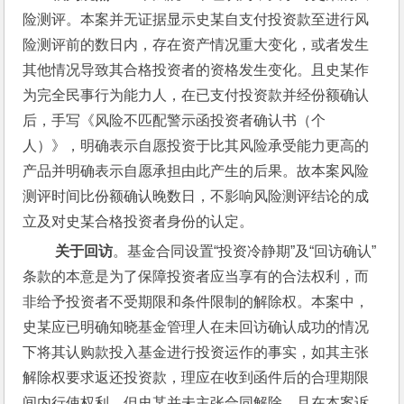
险测评。本案并无证据显示史某自支付投资款至进行风
险测评前的数日内，存在资产情况重大变化，或者发生
其他情况导致其合格投资者的资格发生变化。且史某作
为完全民事行为能力人，在已支付投资款并经份额确认
后，手写《风险不匹配警示函投资者确认书（个
人）》，明确表示自愿投资于比其风险承受能力更高的
产品并明确表示自愿承担由此产生的后果。故本案风险
测评时间比份额确认晚数日，不影响风险测评结论的成
立及对史某合格投资者身份的认定。
关于回访
。基金合同设置“投资冷静期”及“回访确认”
条款的本意是为了保障投资者应当享有的合法权利，而
非给予投资者不受期限和条件限制的解除权。本案中，
史某应已明确知晓基金管理人在未回访确认成功的情况
下将其认购款投入基金进行投资运作的事实，如其主张
解除权要求返还投资款，理应在收到函件后的合理期限
间内行使权利。但史某并未主张合同解除，且在本案诉