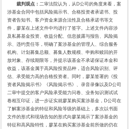
裁判观点：
二审法院认为，从D公司的角度来看，案
涉基金合同中包括风险揭示书、合格投资者承诺书、投
资者告知书、客户资金来源合法性及合格承诺书等文
件，廖某在上述文件中均进行了签字。上述文件内容涉
及私募基金投资、收益分配、信息披露与报告、风险揭
示、违约责任等，明确了案涉基金的管理人、综合服务
机构、计划募集总额、募集人数规模、申购和赎回的开
放对象、存续期限等，并提示该基金不承诺保证本金和
收益，该基金属于高风险投资品种，适合风险识别、评
估、承受能力高的合格投资者。同时，廖某签署的《投
资者风险揭示书》《风险揭示书》、录音录像以及D公司
二审中提交的客户风险承受能力问卷、业务知识测试试
卷相互印证，进一步证实就廖某购买案涉基金，D公司在
了解案涉基金的特征和风险等级的基础上，多次以书面
文件的形式和现场告知的形式向廖某揭示了案涉基金的
特征和高风险特性，廖某在购买案涉基金前所做的仍在