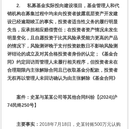
2.      
私募基金实际投向建设项目，基金管理人和代
销机构在募集过程中均未向投资者披露底层资产开发建
设已经逾期竣工的事实，投资者适当性义务的履行明显
失当，应承担相应赔偿责任；在投资者资产情况未发生
明显变化，且自愿投资于比其风险承受能力更高的产品
的情况下，风险测评晚于支付投资款数日不影响风险测
评结论的成立及对其合格投资者身份的认定；《基金合
同》约定回访而管理人未履行相关程序，但投资者未在
合理期限内主张解除合同且已收取基金分配款，投资者
无权再以管理人未回访确认为由主张解除《基金合同》
案件：史某与某某公司等其他合同纠纷【(2024)
沪
74
民终250
号】
主要事实：
2018年7月18日，史某转账500万元认购