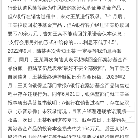
行处认购风险等级为中风险的案涉私募证券基金产品，
但A银行在销售过程中，未对王某进行双录。7个月后，
王某拟赎回案涉基金产品，但A银行客户经理陆某称赎回
要亏70余万元，告知王某不能赎回并承诺会保本保息：
“支行会用另外的形式补给你的……利息不低于4.5”。
2022年9月，陆某再次告知王某“一定要等我消息再赎
回”。同月，王某再次向陆某表示想赎回全部案涉基金产
品份额，但陆某仍然表示“最好不要全部赎回”。为了偿还
自身债务，王某最终选择赎回部分基金份额。2023年2
月，王某向银保监部门举报A银行在案涉基金产品销售过
程中存在违规行为。同年6月21日，银保监部门就王某举
报事项出具答复书载明：A银行在销售过程中，存在应双
录（录音录像）未双录情况，且客户经理违规承诺预期
收益。次日，王某收到该答复书。截至该日，王某购买
案涉基金产品的投资本金损失约为164万元。后王某以A
银行曾作出收益承诺等为由诉至法院要求A银行赔偿投资