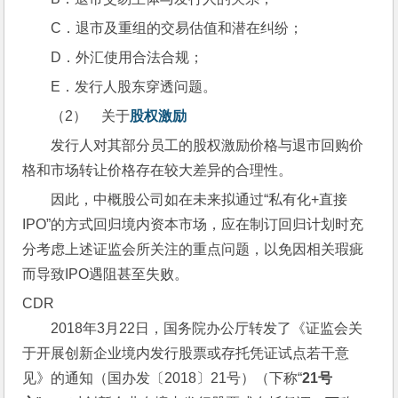
C．退市及重组的交易估值和潜在纠纷；
D．外汇使用合法合规；
E．发行人股东穿透问题。
（2）    关于
股权激励
发行人对其部分员工的股权激励价格与退市回购价
格和市场转让价格存在较大差异的合理性。
因此，中概股公司如在未来拟通过“私有化+直接
IPO”的方式回归境内资本市场，应在制订回归计划时充
分考虑上述证监会所关注的重点问题，以免因相关瑕疵
而导致IPO遇阻甚至失败。
CDR
2018年3月22日，国务院办公厅转发了《证监会关
于开展创新企业境内发行股票或存托凭证试点若干意
见》的通知（国办发〔2018〕21号）（下称“
21
号