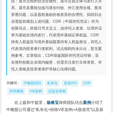
括：退市过程的合法合规性、退市交易主体与发行人关
系、退市及重组估值与潜在纠纷、外汇使用合规、股东
穿透问题，以及股权激励价格差异的合理性。拟回归企
业需提前规划上述问题。CDR（中国存托凭证）作为
创新试点，依据21号文定义，由存托人签发、以境外证
券为基础在境内发行，代表境外基础证券权益。CDR
持有人权益应与境外基础股票持有人权益相当，存托人
代表境内投资者行使权利。试点细则尚未出台，暂无案
例参考。文章指出，CDR借鉴国际存托凭证经验，旨
在便利创新企业境内融资，但需关注发行主体资质、存
托人资格及投资者保护等核心法律问题。
关键词：
中概股回归
私有化
直接IPO
CDR
药明康德
VIE架构
证监会审核
在上篇和中篇里，
杨春宝
律师团队结合
案例
介绍了
中概股公司通过“私有化+拆除VIE架构+A股借壳”以及新