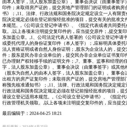
由本人签字，法人股东加盖公章）、董事会决议（由董事签字
印件；未取得房产证的，提交房地产管理部门的证明或者购房合
书》；,11、法律、行政法规和国务院决定规定设立一人有限
院决定规定必须在登记前报经批准的项目，提交有关的批准文
本规范。,《公司设立登记申请书》、《指定代表或者共同委托代理人的
取。,以上各项未注明提交复印件的，应当提交原件；,提交复
东加盖公章。,1、公司法定代表人签署的《公司设立登记申请
或委托代理人的身份证复印件（本人签字）；,应标明具体委托
法人资格证明或者自然人身份证明；,股东为企业法人的，提
件；股东是民办非企业单位的，提交民办非企业单位证书复印件
已办理财产权转移手续的证明文件；,7、董事、监事和经理的
字，法人股东加盖公章）、董事会决议（由董事签字）或其他相
（股东为自然人的由本人签字，法人股东加盖公章）、董事会
出租方的房产证复印件；未取得房产证的，提交房地产管理部门
称预先核准通知书》；,11、法律、行政法规和国务院决定规
行政法规和国务院决定规定必须在登记前报经批准的项目，提
请设立登记适用本规范。,《公司设立登记申请书》、《指定代表或者共
行政管理机关领取。,以上各项未注明提交复印件的，应当提交
最后编辑于：
2024-04-25 18:21
最后更新：2024年4月25日