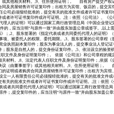
）或其他相关材料。,9、住所使用证明；, 自有房产提交产权
同及房屋销售许可证复印件；出租方为宾馆、饭店的，提交宾馆
责任公司必须报经批准的，提交有关的批准文件或者许可证书复印
件或者许可证书复印件或许可证明。,注：依照《公司法》、《公
证明》可以通过国家工商行政管理总局《中国企业登记网》（http:/
印件的，应当注明“与原件一致”并由股东加盖公章或签字。,以
书》；,2、股东签署的《指定代表或者共同委托代理人的证明》
事项、被委托人的权限、委托期限。,3、股东签署的公司章程（
交营业执照副本复印件；股东为事业法人的，提交事业法人登记证
；股东是自然人的，提交身份证复印件。,5、依法设立的验资机
任职文件及身份证明复印件；, 依据《公司法》和公司章程的
关材料。,8、法定代表人任职文件及身份证明复印件；,依据
决议（由董事签字）或其他相关材料。,9、住所使用证明；, 
的证明或者购房合同及房屋销售许可证复印件；出租方为宾馆、
定设立一人有限责任公司必须报经批准的，提交有关的批准文件或
交有关的批准文件或者许可证书复印件或许可证明。,注：依照《
同委托代理人的证明》可以通过国家工商行政管理总局《中国企业登记网》
原件；,提交复印件的，应当注明“与原件一致”并由股东加盖公