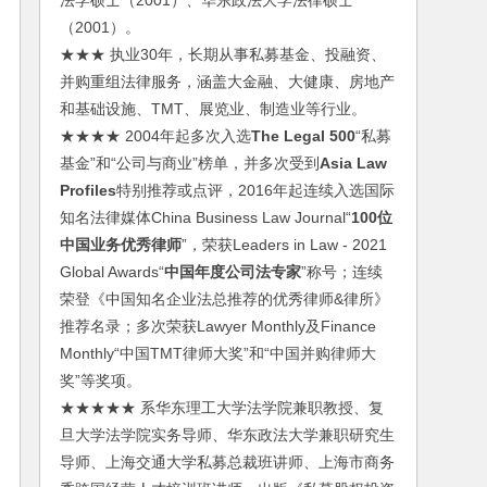
法学硕士（2001）、华东政法大学法律硕士
（2001）。
★★★ 执业30年，长期从事私募基金、投融资、
并购重组法律服务，涵盖大金融、大健康、房地产
和基础设施、TMT、展览业、制造业等行业。
★★★★ 2004年起多次入选
The Legal 500
“私募
基金”和“公司与商业”榜单，并多次受到
Asia Law
Profiles
特别推荐或点评，2016年起连续入选国际
知名法律媒体China Business Law Journal“
100位
中国业务优秀律师
”，荣获Leaders in Law - 2021
Global Awards“
中国年度公司法专家
”称号；连续
荣登《中国知名企业法总推荐的优秀律师&律所》
推荐名录；多次荣获Lawyer Monthly及Finance
Monthly“中国TMT律师大奖”和“中国并购律师大
奖”等奖项。
★★★★★ 系华东理工大学法学院兼职教授、复
旦大学法学院实务导师、华东政法大学兼职研究生
导师、上海交通大学私募总裁班讲师、上海市商务