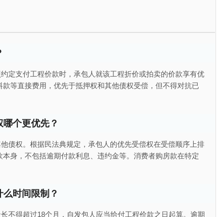
？
照约定支付工程价款时，承包人就该工程折价或拍卖的价款享有优
料款等直接费用，优先于抵押权和其他债权受偿，但不得对抗已
权哪个更优先？
其他债权。根据民法典规定，承包人的优先受偿权在受偿顺序上排
款本身，不包括逾期付款利息、违约金等。消费者购房款在特定
什么时间限制？
长不得超过18个月，自发包人应当给付工程价款之日起算。逾期