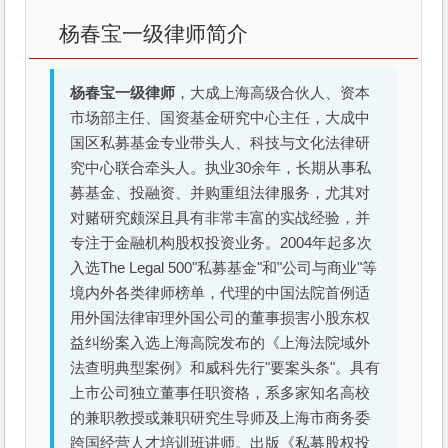
杨春宝一级律师简介
杨春宝一级律师
，大成上海高级合伙人、资本
市场部主任、国资基金研究中心主任，大成中
国区私募基金专业带头人、科技与文化法律研
究中心联合牵头人。执业30余年，长期从事私
募基金、投融资、并购重组法律服务，尤其对
对赌研究颇深且具有非常丰富的实战经验，并
专注于金融机构股权投资业务。2004年起多次
入选The Legal 500"私募基金"和"公司与商业"等
境内外各类律师榜单，代理的中国法院首例适
用外国法律审理外国公司的董事损害小股东权
益纠纷案入选上海高院发布的《上海法院域外
法查明典型案例》和威科先行"要案头条"。具有
上市公司独立董事任职资格，系多家知名高校
的兼职教授或兼职研究生导师及上海市商务委
跨国经营人才培训班讲师。出版《私募股权投