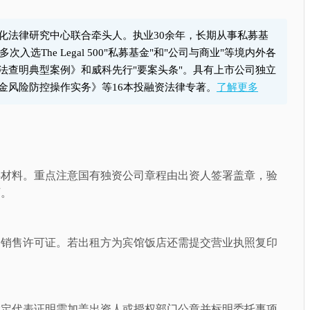
化法律研究中心联合牵头人。执业30余年，长期从事私募基
he Legal 500"私募基金"和"公司与商业"等境内外各
查明典型案例》和威科先行"要案头条"。具有上市公司独立
金风险防控操作实务》等16本投融资法律专著。
了解更多
类材料。重点注意国有独资公司章程由出资人签署盖章，验
可。
同销售许可证。若出租方为宾馆饭店还需提交营业执照复印
指定代表证明需加盖出资人或授权部门公章并标明委托事项