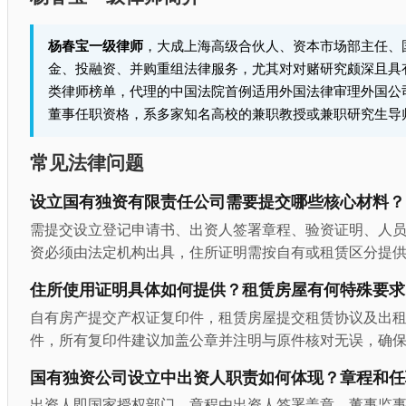
杨春宝一级律师
，大成上海高级合伙人、资本市场部主任、
金、投融资、并购重组法律服务，尤其对对赌研究颇深且具有非常
类律师榜单，代理的中国法院首例适用外国法律审理外国公
董事任职资格，系多家知名高校的兼职教授或兼职研究生导
常见法律问题
设立国有独资有限责任公司需要提交哪些核心材料？
需提交设立登记申请书、出资人签署章程、验资证明、人
资必须由法定机构出具，住所证明需按自有或租赁区分提
住所使用证明具体如何提供？租赁房屋有何特殊要求
自有房产提交产权证复印件，租赁房屋提交租赁协议及出
件，所有复印件建议加盖公章并注明与原件核对无误，确
国有独资公司设立中出资人职责如何体现？章程和任
出资人即国家授权部门，章程由出资人签署盖章，董事监