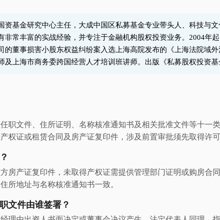
国资基金研究中心主任，大成中国区私募基金专业带头人、科技与文
丰富的实战经验，并专注于金融机构股权投资业务。2004年起多次入选T
司的董事损害小股东权益纠纷案入选上海高院发布的《上海法院域外法
师及上海市商务委跨国经营人才培训班讲师。出版《私募股权投资基
员任职文件、住所证明、名称核准通知书及相关批准文件等十一
供产权证或租赁合同及房产证复印件，涉及前置审批须先取得许
？
租方房产证复印件，未取得产权证需提供管理部门证明或购房合
保住所地址与名称核准通知书一致。
职文件由谁签署？
事经理由出资人书面决定或董事会决议产生，法定代表人同理。