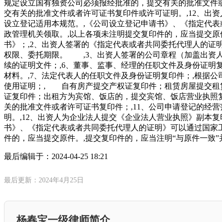
规定设立国有独资公司必须报经批准的，提交有关的批准文件或
交有关的批准文件或者许可证书复印件或许可证明。,12、出
设立登记适用本规范。,《公司设立登记申请书》、《指定代表或者共同
政管理机关领取。,以上各项未注明提交复印件的，应当提交原
书》；,2、出资人签署的《指定代表或者共同委托代理人的证
权限、委托期限。 ,3、出资人签署的公司章程（加盖出资人
续的证明文件；,6、董事、监事、经理的任职文件及身份证明
材料。,7、法定代表人的任职文件及身份证明复印件；,根据
使用证明；, 自有房产提交产权证复印件；租赁房屋提交租
证复印件；出租方为宾馆、饭店的，提交宾馆、饭店营业执照复
关的批准文件或者许可证书复印件；,11、公司申请登记的经
明。,12、出资人为企业法人提交《企业法人营业执照》副本
书》、《指定代表或者共同委托代理人的证明》可以通过国家工商行政管
件的，应当提交原件。,提交复印件的，应当注明“与原件一致”
最后编辑于：
2024-04-25 18:21
最后更新：2024年4月25日
杨春宝一级律师简介