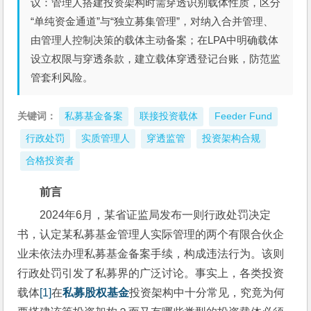
议：管理人搭建投资架构时需穿透识别载体性质，区分
“单纯资金通道”与“独立募集管理”，对纳入合并管理、
由管理人控制决策的载体主动备案；在LPA中明确载体
设立权限与穿透条款，建立载体穿透登记台账，防范监
管套利风险。
关键词：
私募基金备案
联接投资载体
Feeder Fund
行政处罚
实质管理人
穿透监管
投资架构合规
合格投资者
前言
2024年6月，某省证监局发布一则行政处罚决定
书，认定某私募基金管理人实际管理的两个有限合伙企
业未依法办理私募基金备案手续，构成违法行为。该则
行政处罚引发了私募界的广泛讨论。事实上，各类投资
载体
[1]
在
私募股权基金
投资架构中十分常见，究竟为何