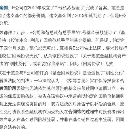
案例
。E公司在2017年成立了“1号私募基金”并完成了备案。范总是
购了这支基金的部分份额。这支基金到了2019年就到期了，但是E公
分配。
方都作了让步，E公司和范总就范总手里的1号基金份额签订了《基
价格（投资本金+利息）回购范总手里的基金份额。但是呢，约定的
，忍了四个月以后，范总忍无可忍，直接将E公司告上法院，要求其履行
死咬住“回购协议无效”，认为该协议违反了《关于规范金融机构资产
者的“刚性兑付”，或者说“保底承诺”，因此《回购协议》无效。
就在于范总与E公司签订的《基金回购协议》是否违反了“刚性兑付”
看看法院的判决：一审法院认为，《指导意见》旨在保障投资者合
赎回阶段
因被告无法依约兑付原告的基金份额赎回申请而订立，有
诺的保底回购条款，被告在该协议中承诺的以约定的回购价格回购
观上无法实现投资目的时，双方达成的对原告予以补偿的合意，应
性兑付协议系金融机构作为受托人在
合同缔约过程中
对投资者作出
方当事人在基金赎回阶段签署，并非在基金销售过程中签署。因而
是合法有效的。