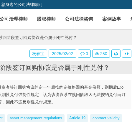
，您身边的公司法律顾问
公司治理律师
股权律师
公司法律咨询
案例故事
赎回阶段签订回购协议是否属于刚性兑付？
杨春宝
2025/02/02
0
250
阶段签订回购协议是否属于刚性兑付？
投资者签订回购协议约定一年后按约定价格回购基金份额，到期后E公
反刚性兑付强制性规定，认为该协议系在赎回阶段因无法按约兑付而订
诺，因此不违反刚性兑付规定。
nt
asset management regulations
Article 19
contract validity