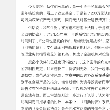
今天要跟小伙伴们分享的，是一个关于私募基金的
常年搞投资的，看上了这支基金，于是花了200万元认
司因为底层资产无法变现，因而无法对基金进行清算并
俗话说，和气生财，双方也不想闹上法庭，于是双
金回购协议》，约定E公司在一年以后按照约定的回购
时间到了，E公司也是真的“狗”，继续玩“拖延战术”
《回购协议》，支付基金回购款和逾期利息。但E公司
管理业务的指导意见》第19条，构成了金融机构对投资
想必小伙伴们已经发现“端倪”了，这个案件的焦点
的强制性规定，如果违反了，协议则无效。我们一起来
法权益，防范系统性风险。本案中的回购协议系在
基金
别于在金融产品的推介、销售过程中为诱导投资者而承
原告持有的全部标的基金份额，可以视为被告在原告客
属合法有效。而二审法院则进一步进行了说明，认为刚
明确固定回报承诺的协议，本案中，《回购协议》系双
本案的《基金回购协议》是合同双方达成的补偿合意，