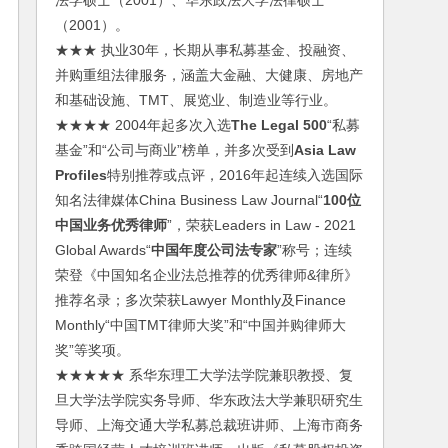
法学硕士（2001）、华东政法大学法律硕士
（2001）。
★★★ 执业30年，长期从事私募基金、投融资、
并购重组法律服务，涵盖大金融、大健康、房地产
和基础设施、TMT、展览业、制造业等行业。
★★★★ 2004年起多次入选
The Legal 500
“私募
基金”和“公司与商业”榜单，并多次受到
Asia Law
Profiles
特别推荐或点评，2016年起连续入选国际
知名法律媒体China Business Law Journal“
100位
中国业务优秀律师
”，荣获Leaders in Law - 2021
Global Awards“
中国年度公司法专家
”称号；连续
荣登《中国知名企业法总推荐的优秀律师&律所》
推荐名录；多次荣获Lawyer Monthly及Finance
Monthly“中国TMT律师大奖”和“中国并购律师大
奖”等奖项。
★★★★★ 系华东理工大学法学院兼职教授、复
旦大学法学院实务导师、华东政法大学兼职研究生
导师、上海交通大学私募总裁班讲师、上海市商务