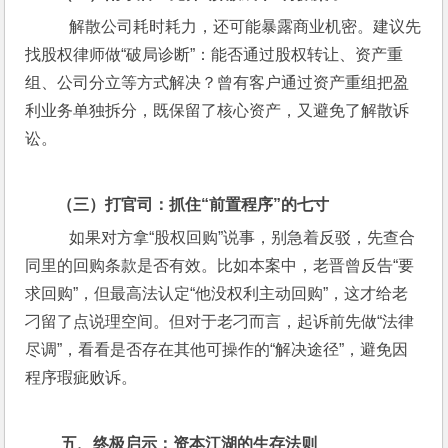
   解散公司耗时耗力，还可能暴露商业机密。建议先
找股权律师做“破局诊断”：能否通过股权转让、资产重
组、公司分立等方式解决？曾有客户通过资产重组把盈
利业务单独拆分，既保留了核心资产，又避免了解散诉
讼。
（三）打官司：抓住“前置程序”的七寸
   如果对方拿“股权回购”说事，别急着反驳，先查合
同里的回购条款是否有效。比如本案中，老晋曾反告“要
求回购”，但最高法认定“他没权利主动回购”，这才给老
刁留了点说理空间。但对于老刁而言，起诉前先做“法律
尽调”，看看是否存在其他可操作的“解决途径”，避免因
程序瑕疵败诉。
 五、终极启示：资本江湖的生存法则