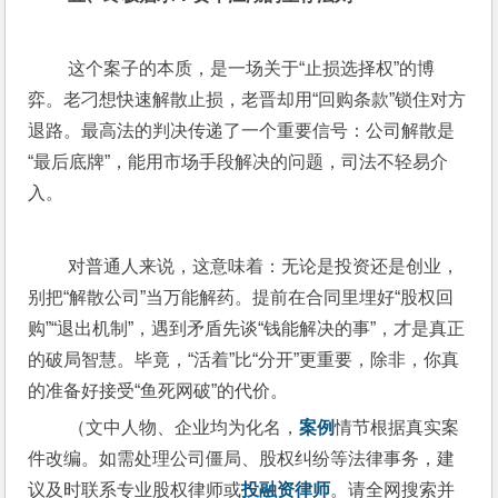
 这个案子的本质，是一场关于“止损选择权”的博
弈。老刁想快速解散止损，老晋却用“回购条款”锁住对方
退路。最高法的判决传递了一个重要信号：公司解散是
“最后底牌”，能用市场手段解决的问题，司法不轻易介
入。
 对普通人来说，这意味着：无论是投资还是创业，
别把“解散公司”当万能解药。提前在合同里埋好“股权回
购”“退出机制”，遇到矛盾先谈“钱能解决的事”，才是真正
的破局智慧。毕竟，“活着”比“分开”更重要，除非，你真
的准备好接受“鱼死网破”的代价。
 （文中人物、企业均为化名，
案例
情节根据真实案
件改编。如需处理公司僵局、股权纠纷等法律事务，建
议及时联系专业股权律师或
投融资律师
。请全网搜索并