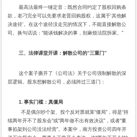
 最高法最终一锤定音：既然合同约定了股权回购条
款，老刁完全可以先要求老晋回购股权，这属于‘其他解
决途径’。在这个途径没走完的情况下，不能直接解散公
司。换句话说：“能谈钱解决的事，别麻烦法院拆家。”
 三、法律课堂开课：解散公司的“三重门”
 这个案子撕开了《公司法》关于公司强制解散的深
层逻辑。股东想解散公司，必须跨过三道门：
 1. 事实门槛：真僵局 
   不是偶尔吵个架、投个反对票就算“僵局”，得是“持
续两年开不了股东会”或“两年做不出有效决议”，或者“董
事掐架到公司没法经营”。本案中，南方投资公司四年开