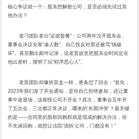
核心争议就一个：股东想解散公司，是否必须先试过其
他办法？
 老刁团队拿出“证据套餐”：公司两年没开股东会、
董事会决议全靠“凑人数”、自己投反对票还被骂“搞破
坏”。甚至翻出邮件记录，说老晋故意把股东会时间定在
他出差时，摆明了玩“程序恶心人”。
 老晋团队却像拆盲盒一样，逐条怼了回去：“首先，
2023年我们发了开会通知，是你自己拒绝参加，还让董
事中途退场，这能怪公司不开会？其次，董事会五年开
了五次会，三次都正常决议，哪来的‘长期冲突’？最关键
的是——合同里的股权回购权就是现成的解决办法，你
不先谈回购，就想让法院‘强拆’公司，门都没有！”