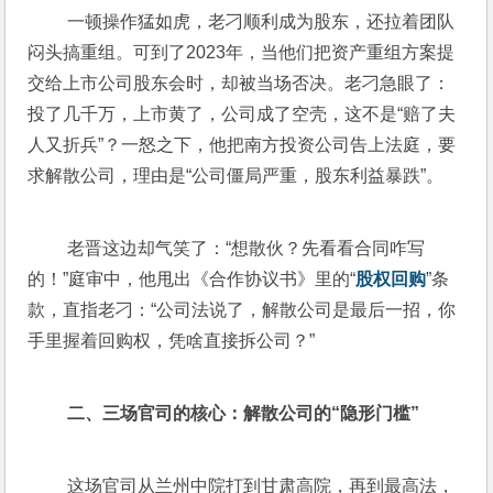
 一顿操作猛如虎，老刁顺利成为股东，还拉着团队
闷头搞重组。可到了2023年，当他们把资产重组方案提
交给上市公司股东会时，却被当场否决。老刁急眼了：
投了几千万，上市黄了，公司成了空壳，这不是“赔了夫
人又折兵”？一怒之下，他把南方投资公司告上法庭，要
求解散公司，理由是“公司僵局严重，股东利益暴跌”。
 老晋这边却气笑了：“想散伙？先看看合同咋写
的！”庭审中，他甩出《合作协议书》里的“
股权回购
”条
款，直指老刁：“公司法说了，解散公司是最后一招，你
手里握着回购权，凭啥直接拆公司？”
 二、三场官司的核心：解散公司的“隐形门槛”
 这场官司从兰州中院打到甘肃高院，再到最高法，