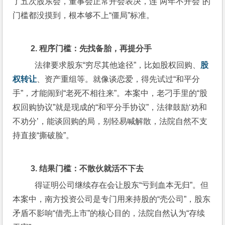
了五次股东会，董事会正常开会表决，连“两年不开会”的
门槛都没摸到，根本够不上“僵局”标准。
 2. 程序门槛：先找备胎，再提分手  
   法律要求股东“穷尽其他途径”，比如股权回购、
股
权转让
、资产重组等。就像谈恋爱，得先试过“和平分
手”，才能闹到“老死不相往来”。本案中，老刁手里的“股
权回购协议”就是现成的“和平分手协议”，法律鼓励‘劝和
不劝分’，能谈回购的局，别轻易喊解散，法院自然不支
持直接“撕破脸”。 
 3. 结果门槛：不散伙就活不下去  
   得证明公司继续存在会让股东“亏到血本无归”。但
本案中，南方投资公司是专门用来持股的“壳公司”，股东
矛盾不影响“借壳上市”的核心目的，法院自然认为“存续