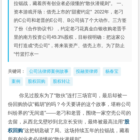
拉锯战，藏着所有创业者必须懂的“散伙潜规则”。 一、
资本游戏开场：借壳上市的“甜蜜约定” 2022年，老刁
的C公司和老晋的E公司、B公司搞了个大动作。三方签
了份《合作协议书》，约定老刁花真金白银收购老晋手
里的南方投资公司49.3%股权，目标很明确：把这家公
司打造成“壳公司”，将来装资产、借壳上市。为了防止
“竹篮打水一
关键词：
公司法律师案例故事
投融资律师
杨春宝
案例
股权回购
股权转让
 你见过股东为了“散伙”连打三场官司，最后却被一
份回购协议“截胡”的吗？今天要讲的这个故事，堪称公司
纠纷界的“无间道”——老刁和老晋，围绕一家空壳公司的
去留，从西北戈壁吵到北京长安街，最终被最高法用“
股
权回购
”这把钥匙破了局。这场持续五年的拉锯战，藏着
所有创业者必须懂的“散伙潜规则”。