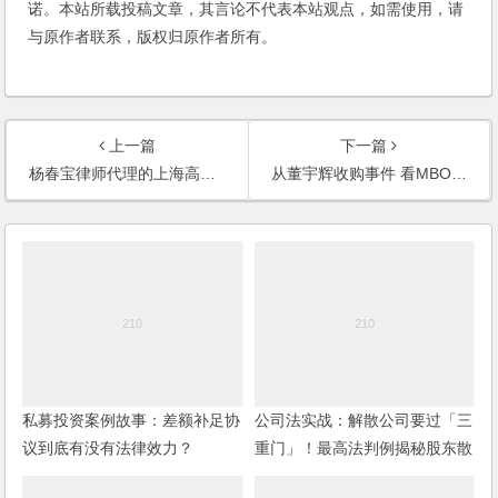
诺。本站所载投稿文章，其言论不代表本站观点，如需使用，请
与原作者联系，版权归原作者所有。
上一篇
下一篇
杨春宝律师代理的上海高院典型案例视频讲解
从董宇辉收购事件 看MBO的操作要点
私募投资案例故事：差额补足协
公司法实战：解散公司要过「三
议到底有没有法律效力？
重门」！最高法判例揭秘股东散
伙必知的规则