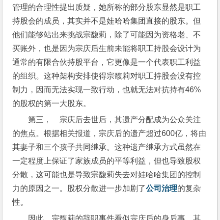
管理的合理性提出质疑，她所称的部分股东显然是职工
持股会的成员，其实并不是娃哈哈集团直接的股东。但
他们能够站出来挑战宗馥莉，除了可能因为资格老、不
买账外，也是因为宗庆后生前未能将职工持股会设计为
通常的有限合伙持股平台，它更像是一个代表职工利益
的组织。这种架构安排使得宗馥莉对职工持股会没有控
制力，因而无法实现一致行动，也就无法对抗持有46%
的股权的第一大股东。
第三，    宗庆后去世后，其遗产分配成为公众关注
的焦点。根据相关报道，宗庆后的遗产超过600亿，将由
其妻子和三个孩子共同继承。这种遗产继承方式虽然在
一定程度上保证了家族成员的平等利益，但也导致股权
分散，这可能也是导致宗馥莉失去对娃哈哈集团的控制
力的原因之一。股权分散进一步加剧了
公司治理
的复杂
性。
因此，宗馥莉的辞职事件看似宗庆后的身后事，其