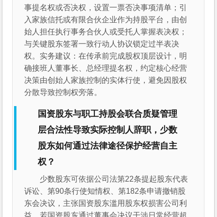
事提名权或否决权，设置一票否决事项清单；引
入家族信托或有限合伙企业作为持股平台，由创
始人担任执行事务合伙人或受托人掌握表决权；
与关键股东签署一致行动人协议锁定过半表决
权。实务建议：在传承前完成股权顶层设计，明
确接班人董事长、总经理提名权，约定核心经营
决策由创始人家族控制的实体行使，避免因股权
分散导致控制权旁落。
国资股东与职工持股会联合质疑管理
层合法性导致实际控制人辞职，少数
股东如何通过法律途径保护经营自主
权？
少数股东可依据公司法第22条提起股东代表
诉讼、第90条行使知情权、第182条申请撤销股
东会决议，主张国资股东滥用股东权损害公司利
益。若国资股东通过董事会决议干涉日常经营超