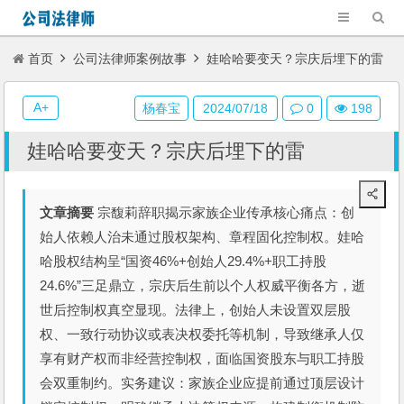
首页
公司法律师案例故事
娃哈哈要变天？宗庆后埋下的雷
A+
杨春宝
2024/07/18
0
198
娃哈哈要变天？宗庆后埋下的雷
文章摘要
宗馥莉辞职揭示家族企业传承核心痛点：创
始人依赖人治未通过股权架构、章程固化控制权。娃哈
哈股权结构呈“国资46%+创始人29.4%+职工持股
24.6%”三足鼎立，宗庆后生前以个人权威平衡各方，逝
世后控制权真空显现。法律上，创始人未设置双层股
权、一致行动协议或表决权委托等机制，导致继承人仅
享有财产权而非经营控制权，面临国资股东与职工持股
会双重制约。实务建议：家族企业应提前通过顶层设计