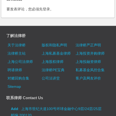
要发表评论，您必须先
登录
。
了解法律桥
关于法律桥
版权和隐私声明
法律桥严正声明
法律桥主站
上海私募基金律师
上海投资并购律师
上海公司法律师
上海股权律师
上海投融资律师
聘请律师
法律桥PE宝典
私募基金风控合集
对赌回购合集
公司法讲堂
客户及网友评价
Sitemap
联系律师 Contact Us
Add
: 上海市世纪大道100号环球金融中心9层/24层/25层
邮编:200120