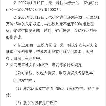
Ø  2007年1月19日，天一科技 向贵州的一家锑矿公
司和一家铅锌矿公司投资8000万。
Ø  2007年6月19日，锑矿的详勘还未完成，仅拿到1
万吨×5年的采矿权证，与协议约定不低于20吨相差甚
远。铅锌矿情况更糟，详勘、矿山建设、采矿权证都未
如期完成。
Ø  以上项目一直没有回报，天一科技多次与对方交
涉追回投资未果，迹象表明很有可能受到欺骗，遂报
案，目前正在调查中。
2. 公司宪章性文件对经营、增资等的特殊规定
（公司章程、发起人协议、股东协议及各修改本）
3. 股权结构：
（1）股东认缴资本是否已缴足（验资报告、资产评
估）
（2）股东的股权是否质押