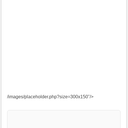
/images/placeholder.php?size=300x150"/>