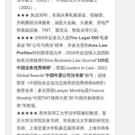
法学硕士（2001）、华东政法大学法律硕士
（2001）。
★★★ 执业30年，长期从事私募基金、投融资、
并购重组法律服务，涵盖大金融、大健康、房地产
和基础设施、TMT、展览业、制造业等行业。
★★★★ 2004年起多次入选
The Legal 500
“私募
基金”和“公司与商业”榜单，并多次受到
Asia Law
Profiles
特别推荐或点评，2016年起连续入选国际
知名法律媒体China Business Law Journal“
100位
中国业务优秀律师
”，荣获Leaders in Law - 2021
Global Awards“
中国年度公司法专家
”称号；连续
荣登《中国知名企业法总推荐的优秀律师&律所》
推荐名录；多次荣获Lawyer Monthly及Finance
Monthly“中国TMT律师大奖”和“中国并购律师大
奖”等奖项。
★★★★★ 系华东理工大学法学院兼职教授、复
旦大学法学院实务导师、华东政法大学兼职研究生
导师、上海交通大学私募总裁班讲师、上海市商务