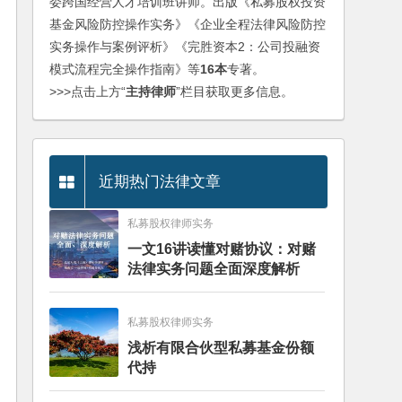
委跨国经营人才培训班讲师。出版《私募股权投资
基金风险防控操作实务》《企业全程法律风险防控
实务操作与案例评析》《完胜资本2：公司投融资
模式流程完全操作指南》等
16本
专著。
>>>点击上方“
主持律师
”栏目获取更多信息。
近期热门法律文章
私募股权律师实务
一文16讲读懂对赌协议：对赌
法律实务问题全面深度解析
私募股权律师实务
浅析有限合伙型私募基金份额
代持