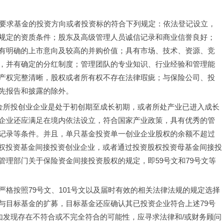
，要求基金的投资方向或者投资标的符合下列规定：依法登记设立，
规定的资质条件；股东及高级管理人员诚信记录和商业信誉良好；
有明确的上市意向及较高的并购价值；具有市场、技术、资源、竞
，并有确定的分红制度；管理团队的专业知识、行业经验和管理能
产权完整清晰，股权或者所有权不存在法律瑕疵；与保险公司、投
先报告和披露的除外。
基金所投创业企业是处于初创期至成长初期，或者所处产业已进入成长
企业还应满足在境内依法设立，符合国家产业政策，具有优秀的管
记录等条件。并且，单只基金投资单一创业企业股权的余额不超过
股权投资基金间接投资创业企业，或者通过投资股权投资母基金间接投
理部门关于保险资金间接投资股权的规定，即59号文和79号文等
格按照79号文、101号文以及届时有效的相关法律法规的规定选择
与目标基金的扩募，目标基金还应确认其已投资企业符合上述79号
如发现存在不符合或不完全符合的可能性，应寻求法律和/或财务顾问