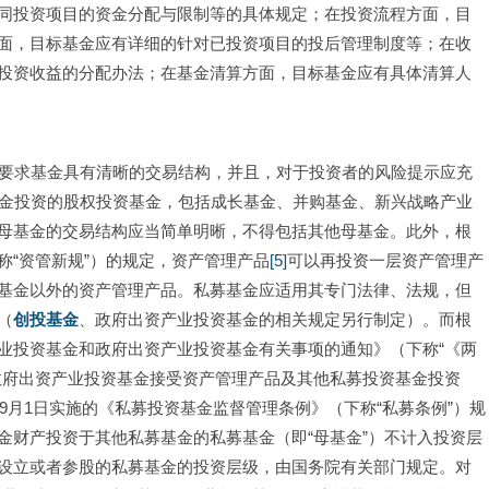
同投资项目的资金分配与限制等的具体规定；在投资流程方面，目
面，目标基金应有详细的针对已投资项目的投后管理制度等；在收
投资收益的分配办法；在基金清算方面，目标基金应有具体清算人
，要求基金具有清晰的交易结构，并且，对于投资者的风险提示应充
资金投资的股权投资基金，包括成长基金、并购基金、新兴战略产业
母基金的交易结构应当简单明晰，不得包括其他母基金。此外，根
称“资管新规”）的规定，资产管理产品
[5]
可以再投资一层资产管理产
基金以外的资产管理产品。私募基金应适用其专门法律、法规，但
（
创投基金
、政府出资产业投资基金的相关规定另行制定）。而根
业投资基金和政府出资产业投资基金有关事项的通知》（下称“《两
政府出资产业投资基金接受资产管理产品及其他私募投资基金投资
9月1日实施的《私募投资基金监督管理条例》（下称“私募条例”）规
金财产投资于其他私募基金的私募基金（即“母基金”）不计入投资层
设立或者参股的私募基金的投资层级，由国务院有关部门规定。对