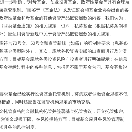
》进一步明确，“对母基金、创业投资基金、政府性基金等具有合理展
层嵌套限制。”而鉴于《基金法》以及证监会和基金业协会出台的各
政府性基金和母基金的其他资管产品嵌套层数的内容，我们认为，
《两类基金通知》的相关规定。也即，私募基金（根据私募条例和
外）应适用资管新规中关于资管产品嵌套层数的相关规定。
符合79号文、59号文和资管新规（如需）的强制性要求（私募条
募基金类型除外）。其次，应就各投资者实缴的出资额进行及时登
方面，目标基金应就各类投资风险向投资者进行明确揭示；在信息
基金存续过程中的各种信息，包括但不限于基金合同、基金募集说
，要求基金已经实行投资基金托管机制，募集或者认缴资金规模不低
控措施，同时还应当在监管机构规定的市场交易。
金托管资格的金融机构托管并签署基金托管协议，开立托管账户。
/认缴资金规模下限。在风控措施方面，目标基金应具备风险管理制
求具备的风控制度。