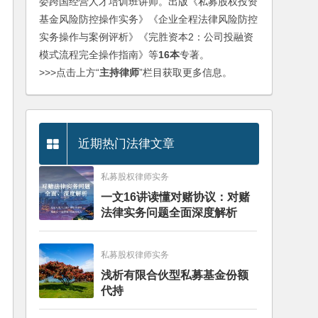
委跨国经营人才培训班讲师。出版《私募股权投资
基金风险防控操作实务》《企业全程法律风险防控
实务操作与案例评析》《完胜资本2：公司投融资
模式流程完全操作指南》等
16本
专著。
>>>点击上方“
主持律师
”栏目获取更多信息。
近期热门法律文章
私募股权律师实务
一文16讲读懂对赌协议：对赌
法律实务问题全面深度解析
私募股权律师实务
浅析有限合伙型私募基金份额
代持