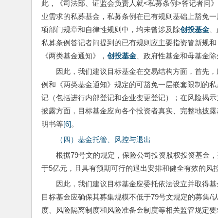
此，《司法部、证监会负责人就<私募条例>答记者问
业需求的私募基金，私募条例在已有规则基础上豁免一
项部门规章和自律性规则中，均未曾涉及除
创投基金
、
私募条例答记者问提到的已有规则应主要指资管新规和
《两类基金通知》，
创投基金
、政府性基金和母基金除
因此，我们建议目标基金在交易结构方面，首先，应
例和《两类基金通知》规定的可豁免一层嵌套限制的私
记（包括进行内部登记和企业变更登记）；在风险揭示
披露方面，目标基金应向各个投资者真实、完整地披露
明书等
[6]
。
（四）基金托管、风控与退出
根据79号文的规定，保险公司投资股权投资基金
于5亿元，且具有预期可行的退出安排和健全有效的风
因此，我们建议目标基金应委托依法设立并取得基
目标基金应确保其募集规模不低于79号文规定的募集
度、风险隔离制度和风险准备金制度等相关监管规定要