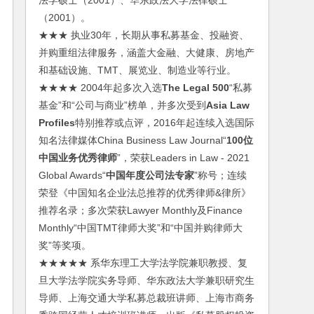
法学硕士（2001）、华东政法大学法律硕士
（2001）。
★★★ 执业30年，长期从事私募基金、投融资、
并购重组法律服务，涵盖大金融、大健康、房地产
和基础设施、TMT、展览业、制造业等行业。
★★★★ 2004年起多次入选
The Legal 500
“私募
基金”和“公司与商业”榜单，并多次受到
Asia Law
Profiles
特别推荐或点评，2016年起连续入选国际
知名法律媒体China Business Law Journal“
100位
中国业务优秀律师
”，荣获Leaders in Law - 2021
Global Awards“
中国年度公司法专家
”称号；连续
荣登《中国知名企业法总推荐的优秀律师&律所》
推荐名录；多次荣获Lawyer Monthly及Finance
Monthly“中国TMT律师大奖”和“中国并购律师大
奖”等奖项。
★★★★★ 系华东理工大学法学院兼职教授、复
旦大学法学院实务导师、华东政法大学兼职研究生
导师、上海交通大学私募总裁班讲师、上海市商务