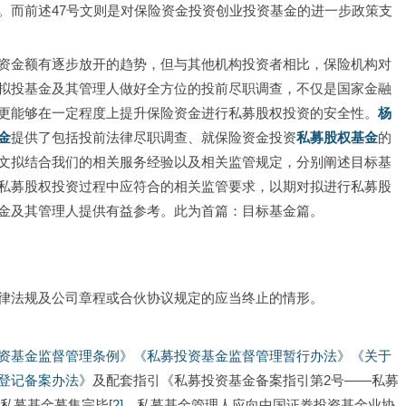
。而前述47号文则是对保险资金投资创业投资基金的进一步政策支
资金额有逐步放开的趋势，但与其他机构投资者相比，保险机构对
拟投基金及其管理人做好全方位的投前尽职调查，不仅是国家金融
更能够在一定程度上提升保险资金进行私募股权投资的安全性。
杨
金
提供了包括投前法律尽职调查、就保险资金投资
私募股权基金
的
文拟结合我们的相关服务经验以及相关监管规定，分别阐述目标基
私募股权投资过程中应符合的相关监管要求，以期对拟进行私募股
金及其管理人提供有益参考。此为首篇：目标基金篇。
律法规及公司章程或合伙协议规定的应当终止的情形。
资基金监督管理条例》《私募投资基金监督管理暂行办法》
《关于
登记备案办法》
及配套指引《私募投资基金备案指引第2号——私募
，私募基金募集完毕
[2]
，私募基金管理人应向中国证券投资基金业协