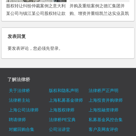
股权转让纠纷仲裁案例之意大利
并购及重组案例之德汇集团并
某公司与镇江某公司股权转让款
购、增资并重组凯兰达实业及凯
支付纠纷仲裁案
鑫森功能性薄膜产业公司项目
发表回复
要发表评论，您必须先
登录
。
了解法律桥
关于法律桥
版权和隐私声明
法律桥严正声明
法律桥主站
上海私募基金律师
上海投资并购律师
上海公司法律师
上海股权律师
上海投融资律师
聘请律师
法律桥PE宝典
私募基金风控合集
对赌回购合集
公司法讲堂
客户及网友评价