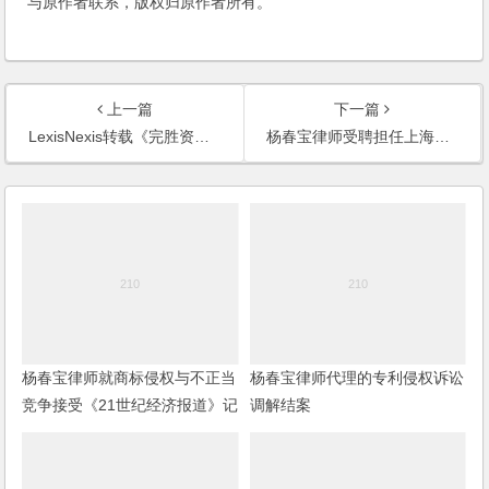
与原作者联系，版权归原作者所有。
上一篇
下一篇
LexisNexis转载《完胜资本2：公司投融资模式流程完全操作指南》
杨春宝律师受聘担任上海万耀企龙展览有限公司法律顾问
杨春宝律师就商标侵权与不正当
杨春宝律师代理的专利侵权诉讼
竞争接受《21世纪经济报道》记
调解结案
者采访