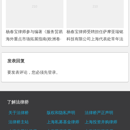
杨春宝律师参与编著《服务贸易
杨春宝律师受聘担任萨摩亚瑞铭
海外重点市场拓展指南(欧洲卷·
科技有限公司上海代表处常年法
意大利)》
律顾问
发表回复
要发表评论，您必须先
登录
。
了解法律桥
关于法律桥
版权和隐私声明
法律桥严正声明
法律桥主站
上海私募基金律师
上海投资并购律师