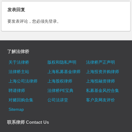
关于法律桥
版权和隐私声明
法律桥严正声明
法律桥主站
上海私募基金律师
上海投资并购律师
上海公司法律师
上海股权律师
上海投融资律师
聘请律师
法律桥PE宝典
私募基金风控合集
对赌回购合集
公司法讲堂
客户及网友评价
Sitemap
联系律师 Contact Us
Add
: 上海市世纪大道100号环球金融中心9层/24层/25层
邮编:200120
9th/24th/25th Floor, Shanghai World Financial Center,
100 Century Avenue, Shanghai 200120, China
E-mail
: chambers.yang+dentons.cn (请用@替换+)
Tel/WeChat
: 1390 182 6830
PE法律桥，私募问不倒！
7x24