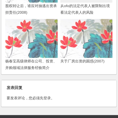
股权转让后，谁应对抽逃出资承
从ofo的法定代表人被限制出境
担责任(2008)
看法定代表人的风险
杨春宝高级律师在公司、投资、
关于厂房出资的困惑(2007)
并购领域法律服务经验简介
发表回复
要发表评论，您必须先
登录
。