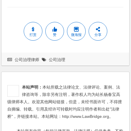
打赏
赞
微海报
分享
公司治理律师
公司治理
本站声明：
本站所载之法律论文、法律评论、案例、法
律咨询等，除非另有注明，著作权人均为站长杨春宝高
级律师本人。欢迎其他网站链接，但是，未经书面许可，不得擅
自摘编、转载。引用及经许可转载时均应注明作者和出处"法律
桥"，并链接本站。本站网址：http://www.LawBridge.org。
本站所有内容（包括法律咨询、法律法规）仅供参考，不构