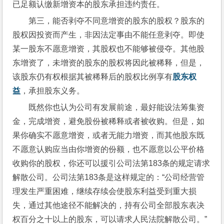
已足额认缴新增资本的股东承担违约责任。
第三，能否剥夺不同意增资的股东的股权？股东的
股权因投资而产生，非因法定事由不能任意剥夺。即使
某一股东不愿意增资，其股权也不能够被侵夺。其他股
东增资了，未增资的股东的股权将因此被稀释，但是，
该股东仍有权根据其被稀释后的股权比例享有
股东权
益
，承担股东义务。
既然你也认为公司有发展前途，最好能设法筹集资
金，完成增资，避免股份被稀释或者被收购。但是，如
果你确实不愿意增资，或者无能力增资，而其他股东既
不愿意认购应当由你增资的份额，也不愿意以公平价格
收购你的股权，你还可以援引公司法第183条的规定请求
解散公司。公司法第183条是这样规定的：“公司经营管
理发生严重困难，继续存续会使股东利益受到重大损
失，通过其他途径不能解决的，持有公司全部股东表决
权百分之十以上的股东，可以请求人民法院解散公司。”