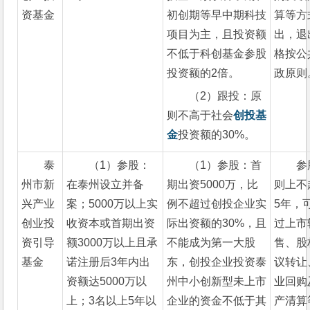
资基金
初创期等早中期科技
算等方
项目为主，且投资额
出，退
不低于科创基金参股
格按公
投资额的2倍。
政原则
（2）跟投：原
则不高于社会
创投基
金
投资额的30%。
泰
（1）参股：
（1）参股：首
参
州市新
在泰州设立并备
期出资5000万，比
则上不
兴产业
案；5000万以上实
例不超过创投企业实
5年，
创业投
收资本或首期出资
际出资额的30%，且
过上市
资引导
额3000万以上且承
不能成为第一大股
售、股
基金
诺注册后3年内出
东，创投企业投资泰
议转让
资额达5000万以
州中小创新型未上市
业回购
上；3名以上5年以
企业的资金不低于其
产清算