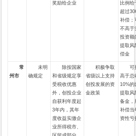
奖励给企业
比例给
超过30
补偿；
不高于
投资额
提取风
偿金
常
未明
除按国家
积极争取
可
州市
确规定
和省级规定享
省级以上支持
高于总
受税收优惠
创投发展的资
10%
外，创投企业
金政策
提取风
自获利年度起
备金，
3年内，其年
补偿当
度收益实缴企
资性亏
业所得税市、
区留成部分，