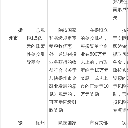
算/减
而形成
失
扬
总规
除按国家
在扬设立
按
州市
模1.5亿
和省级规定享
的创投机构，
于实际
元的政策
受税收优惠
每投资单个企
额3%
性创投引
外，通过创投
业在500万元
提取风
导基金
业务获得的收
以上的，市政
备金，
益符合《关于
府给予10万元
政按实
加快扬州市金
奖励，成功上
资额的
融业发展的意
市的再给予10
予风险
见》规定的，
万元奖励
助，形
可享受同级财
投风险
政奖励
专项资
徐
徐州
除按国家
市有关部
实