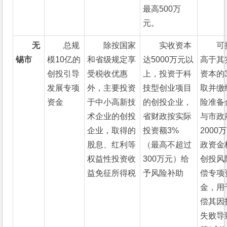
最高500万
元。 
无
总规
除按国家
实收资本
可
锡市
模10亿的
和省级规定享
达5000万元以
高于其
创投引导
受税收优惠
上，投资于科
资本的
发展专项
外，主要投资
技型创业项目
取并缴
资金
于中小高新技
的创投企业，
险准备
术企业的创投
省财政按实际
与市政
企业，取得的
投资额3%
2000
股息、红利等
（最高不超过
政资金
权益性投资收
300万元）给
创投风
益免征所得税
予风险补助
偿专项
金，用
偿其因
失败导