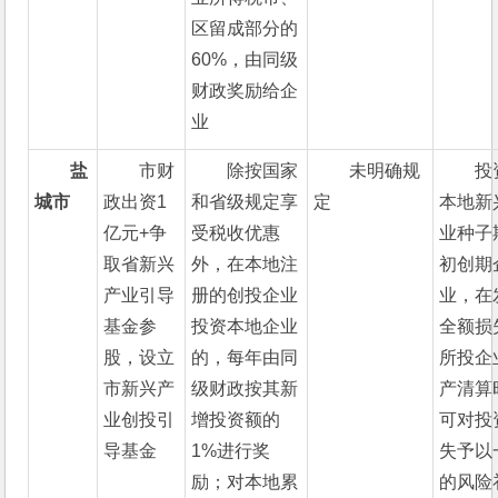
区留成部分的
60%，由同级
财政奖励给企
业
盐
市财
除按国家
未明确规
投
城市
政出资1
和省级规定享
定
本地新
亿元+争
受税收优惠
业种子
取省新兴
外，在本地注
初创期
产业引导
册的创投企业
业，在
基金参
投资本地企业
全额损
股，设立
的，每年由同
所投企
市新兴产
级财政按其新
产清算
业创投引
增投资额的
可对投
导基金
1%进行奖
失予以
励；对本地累
的风险