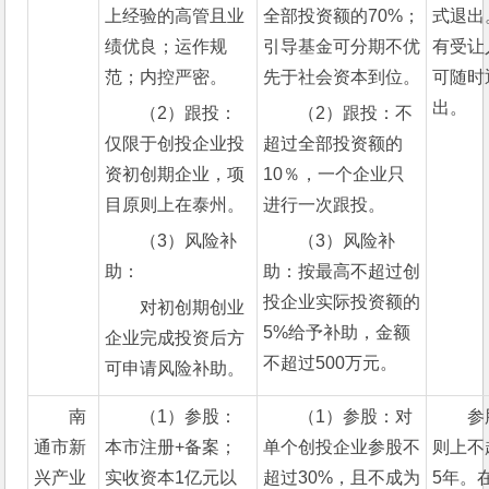
上经验的高管且业
全部投资额的70%；
式退出
绩优良；运作规
引导基金可分期不优
有受让
范；内控严密。
先于社会资本到位。
可随时
出。
（2）跟投：
（2）跟投：不
仅限于创投企业投
超过全部投资额的
资初创期企业，项
10％，一个企业只
目原则上在泰州。
进行一次跟投。
（3）风险补
（3）风险补
助：
助：按最高不超过创
投企业实际投资额的
对初创期创业
5%给予补助，金额
企业完成投资后方
不超过500万元。
可申请风险补助。
南
（1）参股：
（1）参股：对
参
通市新
本市注册+备案；
单个创投企业参股不
则上不
兴产业
实收资本1亿元以
超过30%，且不成为
5年。