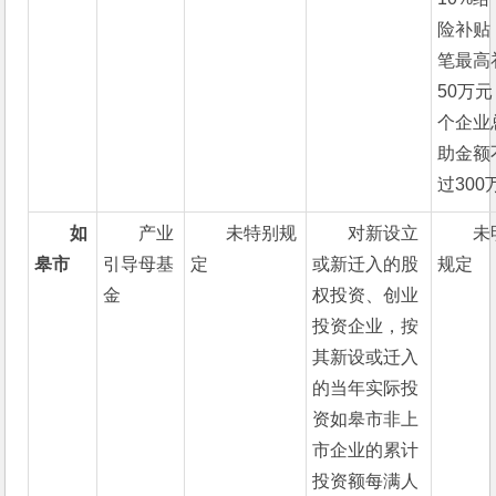
险补贴
笔最高
50万
个企业
助金额
过300
如
产业
未特别规
对新设立
未
皋市
引导母基
定
或新迁入的股
规定
金
权投资、创业
投资企业，按
其新设或迁入
的当年实际投
资如皋市非上
市企业的累计
投资额每满人