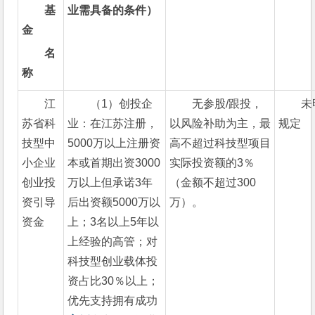
基
业
需具备的条件）
金
名
称
江
（1）创投企
无参股/跟投，
未
苏省科
业：在江苏注册，
以风险补助为主，最
规定
技型中
5000万以上注册资
高不超过科技型项目
小企业
本或首期出资3000
实际投资额的3％
创业投
万以上但承诺3年
（金额不超过300
资引导
后出资额5000万以
万）。
资金
上；3名以上5年以
上经验的高管；对
科技型创业载体投
资占比30％以上；
优先支持拥有成功