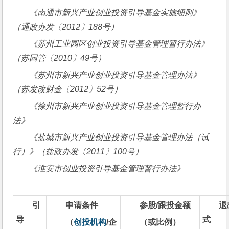
《南通市新兴产业创业投资引导基金实施细则》
（通政办发〔
2012
〕
188
号）
《苏州工业园区创业投资引导基金管理暂行办法》
（苏园管〔
2010
〕
49
号）
《苏州市新兴产业创业投资引导基金管理办法》
（苏发改财金〔
2012
〕
52
号）
《徐州市新兴产业创业投资引导基金管理暂行办
法》
《盐城市新兴产业创业投资引导基金管理办法（试
行）》（盐政办发〔
2011
〕
100
号）
《淮安市创业投资引导基金管理暂行办法》
引
申请条件
参股
/
跟投金额
退
导
式
（
创投机构
/
企
（或比例）