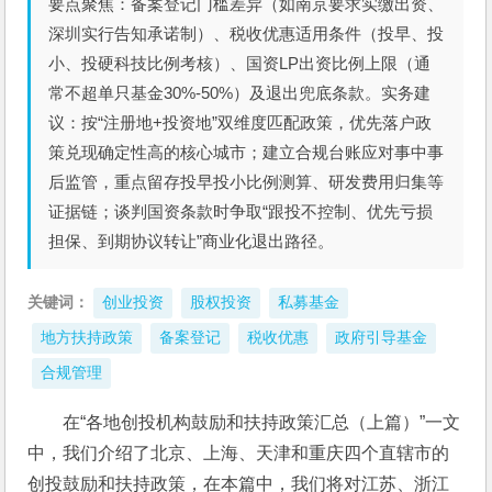
要点聚焦：备案登记门槛差异（如南京要求实缴出资、
深圳实行告知承诺制）、税收优惠适用条件（投早、投
小、投硬科技比例考核）、国资LP出资比例上限（通
常不超单只基金30%-50%）及退出兜底条款。实务建
议：按“注册地+投资地”双维度匹配政策，优先落户政
策兑现确定性高的核心城市；建立合规台账应对事中事
后监管，重点留存投早投小比例测算、研发费用归集等
证据链；谈判国资条款时争取“跟投不控制、优先亏损
担保、到期协议转让”商业化退出路径。
关键词：
创业投资
股权投资
私募基金
地方扶持政策
备案登记
税收优惠
政府引导基金
合规管理
在“各地创投机构鼓励和扶持政策汇总（上篇）”一文
中，我们介绍了北京、上海、天津和重庆四个直辖市的
创投鼓励和扶持政策，在本篇中，我们将对江苏、浙江