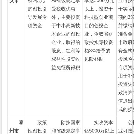
安市
模2亿元
和省级规定享
本达5000万元
业可按
的创投引
受税收优惠
以上，投资于
于实际
导发展专
外，主要投资
科技型创业项
额的3
项资金
于中小高新技
目的创投企
并缴纳
术企业的创投
业，争取省财
准备金
企业，取得的
政按实际投资
市政府
股息、红利等
额3%给予的
资金构
权益性投资收
风险补助
投风险
益免征所得税
专项资
用于补
投资失
致清算
值退出
成的损
泰
政策
除按国家
实收资本
创
州市
性创投引
和省级规定享
达5000万以上
业可按