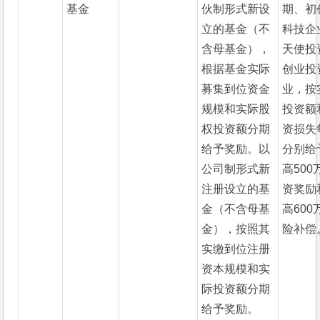
基金
伙制形式新设
期、初
立的基金（不
科技企
含母基金），
天使投
根据基金实际
创业投
募集到位资金
业，按
规模和实际股
投资额
权投资额分期
资损失
给予奖励。以
分别给
公司制形式新
高500
注册设立的基
资奖励
金（不含母基
高600
金），按照其
险补偿
实缴到位注册
资本规模和实
际投资额分期
给予奖励。