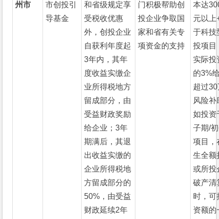
州市
市创投引
和省级规定享
门积极帮助创
本达30
导基金
受税收优惠
投企业争取国
元以上
外，创投企业
家和省有关专
于科技
自获利年度起
项资金的支持
投项目
3年内，其年
实际投
度收益实缴企
的3%
业所得税地方
超过3
留成部分，由
风险补
受益财政奖励
如投资
给企业；3年
子期/
期满后，其退
项目，
出收益实缴的
生全额
企业所得税地
或所投
方留成部分的
破产清
50%，由受益
时，可
财政延续2年
资额的