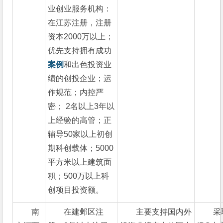
业创业服务机构：
在江苏注册，注册
资本2000万以上；
优先支持拥有成功
案例
和出色投资业
绩的创投企业；运
作规范；内控严
密； 2名以上3年以
上经验的高管；正
辅导50家以上初创
期科创载体；5000
平方米以上建筑面
积；500万以上科
创项目投资额。
南
在建邺区注
主要支持国内外
采