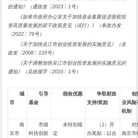
的通知》（通政发〔
2023
〕
1
号）
《如皋市政府办公室关于加快基金集聚促进股权投
资高质量发展的若干政策意见（试行）》（皋政办发
〔
2022
〕
79
号）
《关于加快吴江市创业投资发展的实施意见》（吴
政发〔
2008
〕
133
号）
《关于调整加快吴江市创业投资发展的实施意见的
通知》（吴政规字〔
2010
〕
1
号）
城
引导
税收优惠
争取财政
创
市
基金
支持
/
奖励
业风险
机制
南
市级
未特别规
（1）开
对
京市
科技创新
定
办奖励：以合
南京市