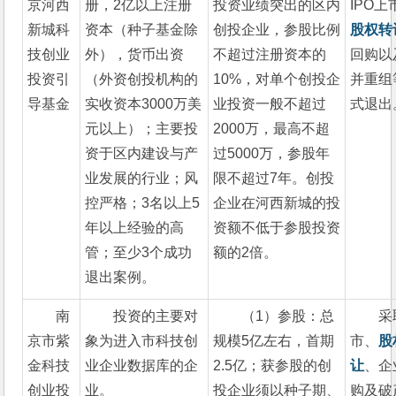
京河西
册，2亿以上注册
投资业绩突出的区内
IPO上
新城科
资本（种子基金除
创投企业，参股比例
股权转
技创业
外），货币出资
不超过注册资本的
回购以
投资引
（外资创投机构的
10%，对单个创投企
并重组
导基金
实收资本3000万美
业投资一般不超过
式退出
元以上）；主要投
2000万，最高不超
资于区内建设与产
过5000万，参股年
业发展的行业；风
限不超过7年。创投
控严格；3名以上5
企业在河西新城的投
年以上经验的高
资额不低于参股投资
管；至少3个成功
额的2倍。
退出案例。
南
投资的主要对
（1）参股：总
采
京市紫
象为进入市科技创
规模5亿左右，首期
市、
股
金科技
业企业数据库的企
2.5亿；获参股的创
让
、企
创业投
业。
投企业须以种子期、
购及破