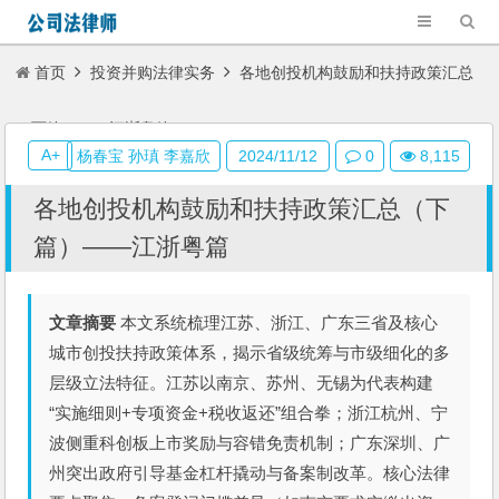
首页
投资并购法律实务
各地创投机构鼓励和扶持政策汇总
（下篇）——江浙粤篇
A+
杨春宝 孙瑱 李嘉欣
2024/11/12
0
8,115
各地创投机构鼓励和扶持政策汇总（下
篇）——江浙粤篇
文章摘要
本文系统梳理江苏、浙江、广东三省及核心
城市创投扶持政策体系，揭示省级统筹与市级细化的多
层级立法特征。江苏以南京、苏州、无锡为代表构建
“实施细则+专项资金+税收返还”组合拳；浙江杭州、宁
波侧重科创板上市奖励与容错免责机制；广东深圳、广
州突出政府引导基金杠杆撬动与备案制改革。核心法律