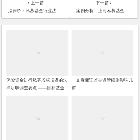
上一篇
下一篇
法律桥：私募基金行业法律动态（2024年1月/总第71期）
案例分析：上海私募基金律师详解未履行投资者适当性义务的法律后果
保险资金进行私募股权投资的法
一文看懂证监会资管细则影响几
律尽职调查要点 ——目标基金
何
篇（2023）