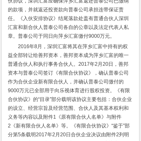
伙协议，深圳汇富应确保萍乡汇富返还普泰公司已缴纳
的款项，并就返还投资款向普泰公司承担连带保证责
任。《入伙安排协议》结尾落款处盖有普通合伙人深圳
汇富和新合伙人普泰公司各自的公章以及法定代表人私
章。普泰公司于同日向萍乡汇富缴付9000万元。
2016年8月，深圳汇富将其在萍乡汇富中持有的权
益全部转让给善邦资本，善邦资本成为萍乡汇富的唯一
普通合伙人和执行事务合伙人。2017年2月20日，善邦
资本与普泰公司签订《有限合伙协议》，确认普泰公司
作为合伙企业新有限合伙人，并确认普泰公司缴付的
9000万元已全部用于向乐视体育进行股权投资。《有限
合伙协议》的“目录”部分载明该协议主要包括：合伙企业
的设立、经营宗旨及经营范围、合伙人及其基本权利和
义务等内容以及附件1《原有限合伙人名单》与附件
2《新有限合伙人名单》等。《有限合伙协议》“鉴于”部
分第5条载明2017年2月20日合伙企业决议由附件2列明