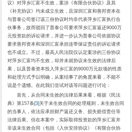
议》对萍乡汇富不生效，案涉《有限合伙协议》及其
《补充协议》均未成立生效，且深圳汇富和善邦资本在
与普泰公司签订该三份协议时均非代表萍乡汇富执行合
伙事务，故而驳回了普泰公司要求萍乡汇富返还9000万
元投资款的诉讼请求，并进一步认为普泰公司依据协议
要求善邦资本和深圳汇富承担连带保证责任的诉讼请求
也不成立。不过，最高人民法院仅认定案涉的三份协议
对萍乡汇富均不生效，却并未就协议未生效的法律后
果，以及普泰资本投入萍乡汇富的9000万元款项的性质
和处理方式予以明确，从案结事了的角度来看，不能不
说是个遗憾。在此我们尝试对该等问题进行讨论：
首先，从合同未生效的法律后果来看，根据《民法
典》第157条
[3]
关于未生效合同的处理规则，未生效合同
的当事人，依法应承担财产返还义务、损失赔偿责任等
法律后果。但在本案中，实际取得投资款的萍乡汇富并
非该未生效合同（包括《入伙安排协议》《有限合伙协