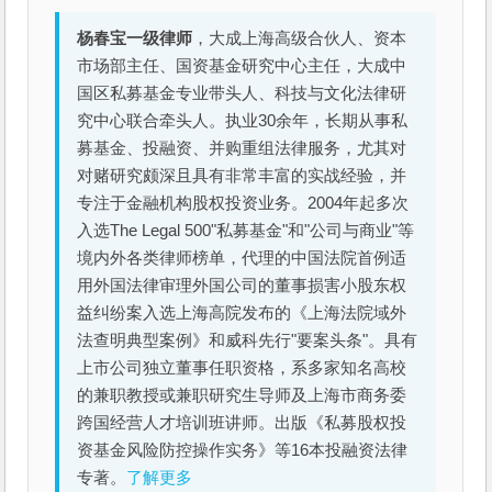
杨春宝一级律师
，大成上海高级合伙人、资本
市场部主任、国资基金研究中心主任，大成中
国区私募基金专业带头人、科技与文化法律研
究中心联合牵头人。执业30余年，长期从事私
募基金、投融资、并购重组法律服务，尤其对
对赌研究颇深且具有非常丰富的实战经验，并
专注于金融机构股权投资业务。2004年起多次
入选The Legal 500"私募基金"和"公司与商业"等
境内外各类律师榜单，代理的中国法院首例适
用外国法律审理外国公司的董事损害小股东权
益纠纷案入选上海高院发布的《上海法院域外
法查明典型案例》和威科先行"要案头条"。具有
上市公司独立董事任职资格，系多家知名高校
的兼职教授或兼职研究生导师及上海市商务委
跨国经营人才培训班讲师。出版《私募股权投
资基金风险防控操作实务》等16本投融资法律
专著。
了解更多