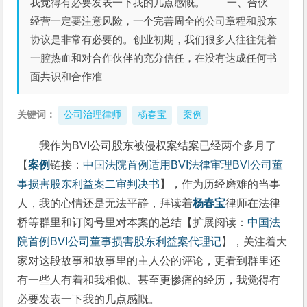
我觉得有必要发表一下我的几点感慨。 一、合伙
经营一定要注意风险，一个完善周全的公司章程和股东
协议是非常有必要的。创业初期，我们很多人往往凭着
一腔热血和对合作伙伴的充分信任，在没有达成任何书
面共识和合作准
关键词：
公司治理律师
杨春宝
案例
我作为BVI公司股东被侵权案结案已经两个多月了
【
案例
链接：
中国法院首例适用BVI法律审理BVI公司董
事损害股东利益案二审判决书
】，作为历经磨难的当事
人，我的心情还是无法平静，拜读着
杨春宝
律师在法律
桥等群里和订阅号里对本案的总结【扩展阅读：
中国法
院首例BVI公司董事损害股东利益案代理记
】，关注着大
家对这段故事和故事里的主人公的评论，更看到群里还
有一些人有着和我相似、甚至更惨痛的经历，我觉得有
必要发表一下我的几点感慨。