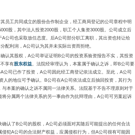
与其员工共同成立的股份合作制企业，经工商局登记的公司章程中明
5000股，其中法人投资2000股，职工个人集资3000股。公司成立后
于A公司也采取放任态度。后A公司部分职工离职，其出资也转让给
求分配利润，A公司认为其并未实际出资而拒绝。
求确认其股权，A公司举证证明B公司的投资系验资报告不实，其投资
，不享有
股东权益
。法院经审理认为，本案属于确认之诉，即B公司要
办A公司已作了投资，A公司因此经工商登记依法成立。至此，A公司
投资人的地位可予确认。B公司在A公司依法成立后抽回投资，其行为
，与本案的确认之诉不属同一法律关系。法院基于不告不理原则对于
能将分属两个法律关系的另一事由作为抗辩理由，A公司可另案起诉
决确认了B公司的股权，A公司必须面对其随后可能提出的任何合法
属侵犯A公司的合法财产权益，应属侵权行为，但A公司很有可能因