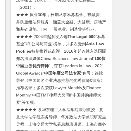
法学硕士（2001）、华东政法大学法律硕士
（2001）。
★★★ 执业30年，长期从事私募基金、投融资、
并购重组法律服务，涵盖大金融、大健康、房地产
和基础设施、TMT、展览业、制造业等行业。
★★★★ 2004年起多次入选
The Legal 500
“私募
基金”和“公司与商业”榜单，并多次受到
Asia Law
Profiles
特别推荐或点评，2016年起连续入选国际
知名法律媒体China Business Law Journal“
100位
中国业务优秀律师
”，荣获Leaders in Law - 2021
Global Awards“
中国年度公司法专家
”称号；连续
荣登《中国知名企业法总推荐的优秀律师&律所》
推荐名录；多次荣获Lawyer Monthly及Finance
Monthly“中国TMT律师大奖”和“中国并购律师大
奖”等奖项。
★★★★★ 系华东理工大学法学院兼职教授、复
旦大学法学院实务导师、华东政法大学兼职研究生
导师、上海交通大学私募总裁班讲师、上海市商务