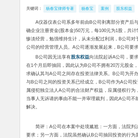
关键词：
杨春宝律师专著
杨春宝
案例
股东权益
A仪器仪表公司系多年前由B公司剥离部分资产后
确企业注册资金(股本金)50万元，每100元为1股，共计
惨淡经营，勉强维持生计，从未分配过利润，B公司对
公司的经营管理人员。A公司逐渐发展起来，B公司要
B公司因无法享有
股东权益
向法院起诉A公司，要
在1个月后即抽回，因此认为B公司不拥有20万元股金
求确认其与A公司之间存在投资法律关系。B公司为开
与B公司之间的投资关系已经成立，B公司作为A公司
属侵犯独立法人A公司的合法财产权益，应属侵权行为
当事人无诉请的事由不能一并审理裁判，因此A公司不
解决。
简评：A公司在本案中处境尴尬：一方面，法院判
要求；另一方面，法院虽然确认B公司抽回投资的行为