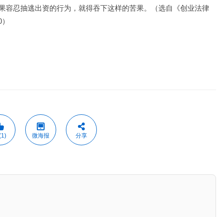
果容忍抽逃出资的行为，就得吞下这样的苦果。（选自《创业法律
0）
1)
微海报
分享