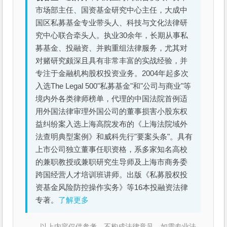
市场部主任、国资基金研究中心主任，大成中
国区私募基金专业带头人、科技与文化法律研
究中心联合牵头人。执业30余年，长期从事私
募基金、投融资、并购重组法律服务，尤其对
对赌研究颇深且具有非常丰富的实战经验，并
专注于金融机构股权投资业务。2004年起多次
入选The Legal 500"私募基金"和"公司与商业"等
境内外各类律师榜单，代理的中国法院首例适
用外国法律审理外国公司的董事损害小股东权
益纠纷案入选上海高院发布的《上海法院域外
法查明典型案例》和威科先行"要案头条"。具有
上市公司独立董事任职资格，系多家知名高校
的兼职教授或兼职研究生导师及上海市商务委
跨国经营人才培训班讲师。出版《私募股权投
资基金风险防控操作实务》等16本投融资法律
专著。
了解更多
以上内容仅供参考，不构成法律意见。如需专业法