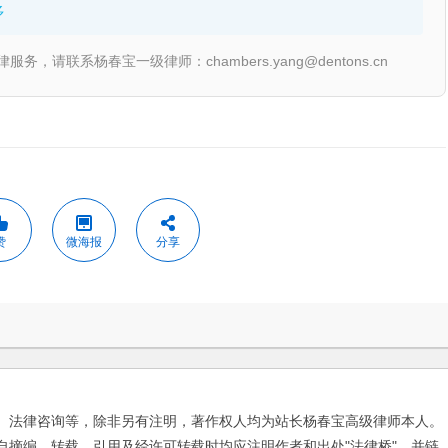
多
联系杨春宝一级律师：chambers.yang@dentons.cn
赞
微海报
分享
、法律咨询等，除非另有注明，著作权人均为站长杨春宝高级律师本人。
自摘编、转载。引用及经许可转载时均应注明作者和出处"法律桥"，并链