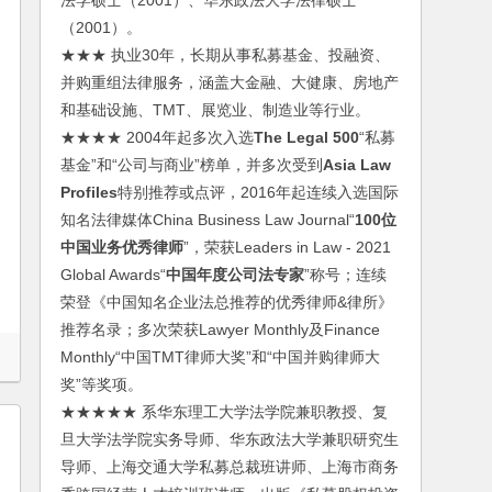
法学硕士（2001）、华东政法大学法律硕士
（2001）。
★★★ 执业30年，长期从事私募基金、投融资、
并购重组法律服务，涵盖大金融、大健康、房地产
和基础设施、TMT、展览业、制造业等行业。
★★★★ 2004年起多次入选
The Legal 500
“私募
基金”和“公司与商业”榜单，并多次受到
Asia Law
Profiles
特别推荐或点评，2016年起连续入选国际
知名法律媒体China Business Law Journal“
100位
中国业务优秀律师
”，荣获Leaders in Law - 2021
Global Awards“
中国年度公司法专家
”称号；连续
荣登《中国知名企业法总推荐的优秀律师&律所》
推荐名录；多次荣获Lawyer Monthly及Finance
Monthly“中国TMT律师大奖”和“中国并购律师大
奖”等奖项。
★★★★★ 系华东理工大学法学院兼职教授、复
旦大学法学院实务导师、华东政法大学兼职研究生
导师、上海交通大学私募总裁班讲师、上海市商务