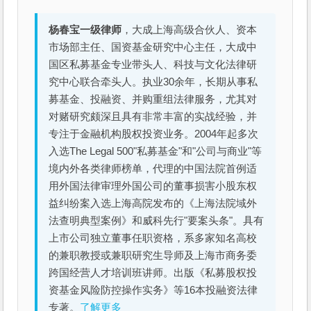
杨春宝一级律师
，大成上海高级合伙人、资本
市场部主任、国资基金研究中心主任，大成中
国区私募基金专业带头人、科技与文化法律研
究中心联合牵头人。执业30余年，长期从事私
募基金、投融资、并购重组法律服务，尤其对
对赌研究颇深且具有非常丰富的实战经验，并
专注于金融机构股权投资业务。2004年起多次
入选The Legal 500"私募基金"和"公司与商业"等
境内外各类律师榜单，代理的中国法院首例适
用外国法律审理外国公司的董事损害小股东权
益纠纷案入选上海高院发布的《上海法院域外
法查明典型案例》和威科先行"要案头条"。具有
上市公司独立董事任职资格，系多家知名高校
的兼职教授或兼职研究生导师及上海市商务委
跨国经营人才培训班讲师。出版《私募股权投
资基金风险防控操作实务》等16本投融资法律
专著。
了解更多