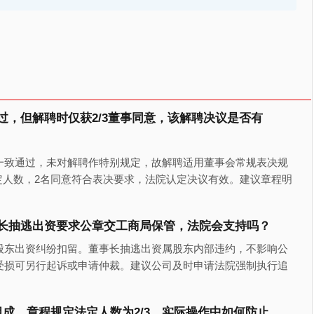
，但解聘时仅获2/3董事同意，该解聘决议是否有
一致通过，未对解聘作特别规定，故解聘适用董事会常规表决规
法定人数，2名同意符合表决要求，法院认定决议有效。建议章程明
长抽逃出资要求公章交工商局保管，法院会支持吗？
股东出资纠纷扣留。董事长抽逃出资属股东内部违约，不影响公
受损可另行起诉或申请仲裁。建议公司及时申请法院强制执行追
成，章程规定法定人数为2/3，实际操作中如何防止