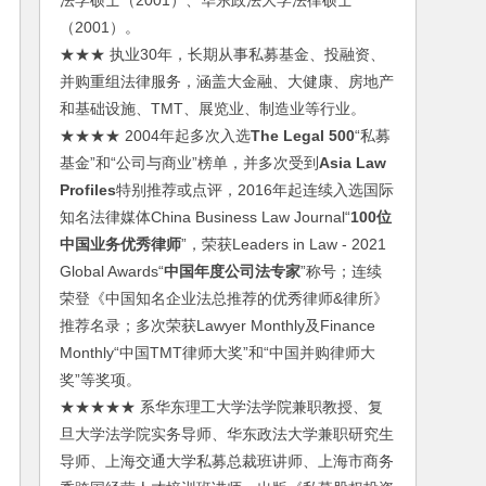
法学硕士（2001）、华东政法大学法律硕士
（2001）。
★★★ 执业30年，长期从事私募基金、投融资、
并购重组法律服务，涵盖大金融、大健康、房地产
和基础设施、TMT、展览业、制造业等行业。
★★★★ 2004年起多次入选
The Legal 500
“私募
基金”和“公司与商业”榜单，并多次受到
Asia Law
Profiles
特别推荐或点评，2016年起连续入选国际
知名法律媒体China Business Law Journal“
100位
中国业务优秀律师
”，荣获Leaders in Law - 2021
Global Awards“
中国年度公司法专家
”称号；连续
荣登《中国知名企业法总推荐的优秀律师&律所》
推荐名录；多次荣获Lawyer Monthly及Finance
Monthly“中国TMT律师大奖”和“中国并购律师大
奖”等奖项。
★★★★★ 系华东理工大学法学院兼职教授、复
旦大学法学院实务导师、华东政法大学兼职研究生
导师、上海交通大学私募总裁班讲师、上海市商务