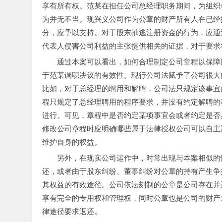
享有所有权。范某在担任公司总经理职务期间，为组织
为并无不当。现兴义公司作为公章的财产所有人在已经
分，应予以支持。对于股东抽逃注册资金的行为，应通
代表人侵害公司利益的主张提供相关的证据，对于要求
通过本案可以看出，如何合理制定公司章程以保障
于范某调职决议的有效性。现行公司法赋予了公司很大
比如，对于总经理的聘用和解聘，公司法只规定该事宜
程只规定了总经理聘用的程序要求，并没有约定解聘的
进行。可见，章程中是否约定某项事宜会或者约定是否
修改公司章程时应明确哪些属于法律授权公司可以自主
维护自身的权益。
另外，在现实公司运作中，时常出现与本案相似的
还，或者由于股东纠纷、董事纠纷对公章的持有产生争
其权益的有效途径。公司依法刻制的公章是公司存在并
享有完全的专用权和管理权，同时公章也是公司的财产
律途径要求返还。