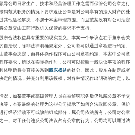
领导公司日常生产、技术和经营管理工作之需而保管公司公章之行
撤销范某职务的情况下要求返还公章是对公司享有的法人财产的处
过其他途径解决，不属于本案审理范围。而且范某没有对公司法定
将公章交由工商行政机关保管的要求不予支持。
股东合法权益具有重要的现实意义。本案一个争议点在于董事会关
的自治权，除非法律明确规定外，公司都可以通过章程进行约定。
由董事会决定，而具体操作程序可由公司章程约定。本案中公司章
程序要求，所以在实际操作时，公司可以按照一般决议事项的程序
具体明确将会直接关系到
股东权益
的处分。因此，股东在制定或者
决定的情况，并充分利用该授权，对各种情况作出明确的约定，以
情况，如某董事或高级管理人员在被解聘职务后仍私藏公章不予交
执等，本案最终的处理为这些公司揭示了如何合法取回公章、保护
进行经济活动不可或缺的组成部分，属公司依法所有，公司对公章
之一。对于任何违反公司决议占有公章的行为，公司均可以通过法