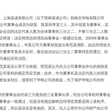
、上海诺成有限公司（以下简称诺成公司）和南京华电有限公司
。公司董事会成员为胡某、陈某和李某三人，其中胡某为董事长，其
会会议的法定代表人数为全体董事的三分之二，不够三分之二人数
聘请；决定聘用总经理应由董事会一致通过生效。2003年董事会
召开的董事会上，华美公司方董事胡某提出将范某调职，由总经理改为
方董事李某表示反对。最后该决议以三分之二董事同意而通过。此
司遂起诉至法院。
范某返还公章于法有据。而范某认为兴义公司董事会作出的免除其
公司章程的规定而应无效；此外，作为董事长及法定代表人的胡某
资金未到位，侵害到了华电公司的权益，为了保护华电公司的利
召开的董事会由代表三方股东的三名董事出席，符合公司章程对董事会
董事会一致通过，但是没有规定解聘总经理也需要适用上述程序。
规定，所以该决议是有效的。其次，法人公章作为公司财产由公司