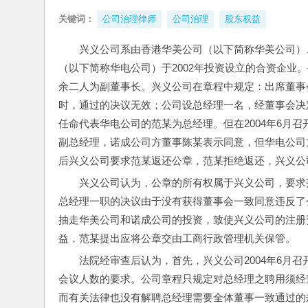
关键词：
公司治理律师
公司治理
股东权益
兴义公司系由香港华美公司（以下简称华美公司）
（以下简称华电公司）于2002年投资设立的合资企业
余二人为副董事长。兴义公司在章程中规定：出席董事
时，通过的决议无效；公司设总经理一名，经董事会决定
任命代表华电公司的范某为总经理。但在2004年6月
副总经理，诺成公司方董事陈某表示同意，但华电公司
后兴义公司要求范某返还公章，范某拒绝返还，兴义公
兴义公司认为，公章的所有权属于兴义公司，要求
总经理一职的决议由于没有获得董事会一致同意违反了
抽走华美公司和诺成公司的投资，致使兴义公司的注册
益，范某提出应将公章交由工商行政管理机关保管。
法院经审查后认为，首先，兴义公司2004年6月
会议人数的要求。公司章程只规定对总经理之聘用须经
而有关法律也没有解聘总经理需要全体董事一致通过的