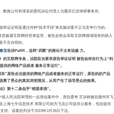
。数推公司和谭某的委托诉讼代理人为重庆亿安律师事务所。
能举证证明是通过何种“技术手段”来实施涉案不正当竞争行为的。
为故意躲避互联网经营者监管，被告必然会采取互联网领域现有的插入
是不言自明的。
春宝
告诉PaRR，这样“武断”的推论不太有说服 力。
》的互联网专条，法院应当要求原告举证证明 被告如何在行为上“利
提供的网络产品或者 服务正常运行”。
破坏”原告合法提供的网络产品或者服务的正常运行，原告的的产品
脱离了受众的真实浏览情况，从而产生了误导受众的效果。
法》第十二条似乎“稍显牵强”。
中级人民法院审理的一起类似案件中，原告爱奇 艺诉称被告随州市飞
告上海七牛信息技术 有限公司则为飞流公司提供云服务，包括提供
持。该案的判决于2019年3月26日下达。