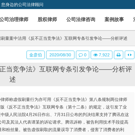
，您身边的公司法律顾问
公司治理律师
股权律师
公司法律咨询
案例故事
刷量案中沽用《反不正当竞争法》互联网专条引发争论——分析评述
金彦伯
2020/08/30
0
7,922
正当竞争法》互联网专条引发争论——分析评
述
决•律师称虚假刷量行为亦可用《反不正当竞争法》第八条规制两位律师
订版《反不正当竞争法》互联网专条（第十二条）的规定，这引发了业
中级人民法院4月26日作出、7月31日公布的判决结果支持了腾讯在这
公司及其法人代表谭某的诉讼请求。腾讯诉称，被告利用技术手段提高
量和粉丝量。被告虚假刷取的流量误导了消费者，侵害了消费者的利