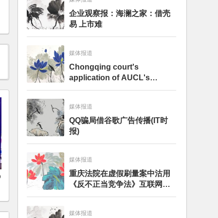
企业观察报：海澜之家：借壳
易 上市难
媒体报道
Chongqing court's
application of AUCL's
internet provision on
falsifying data prompts
媒体报道
debate – analysis
QQ骗局借谷歌广告传播(IT时
报)
媒体报道
重庆法院在虚假刷量案中沽用
O
《反不正当竞争法》互联网专
条引发争论——分析评述
媒体报道