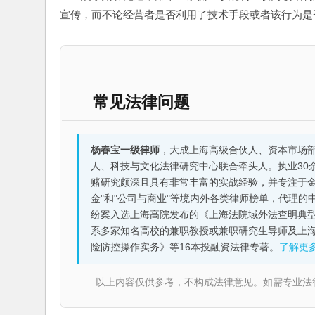
宣传，而不论经营者是否利用了技术手段或者该行为是
常见法律问题
杨春宝一级律师
，大成上海高级合伙人、资本市场
人、科技与文化法律研究中心联合牵头人。执业30
赌研究颇深且具有非常丰富的实战经验，并专注于金融机构
金"和"公司与商业"等境内外各类律师榜单，代理
纷案入选上海高院发布的《上海法院域外法查明典型
系多家知名高校的兼职教授或兼职研究生导师及上
险防控操作实务》等16本投融资法律专著。
了解更
以上内容仅供参考，不构成法律意见。如需专业法律服务，请