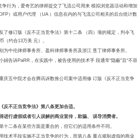
竞争行为，爱奇艺的律师提交了飞流公司用来 模拟浏览器活动和增加
FP）或用户代理 （UA ）信息在内的与飞流公司相关的后台统计数
反了修订版《反不正当竞争法》第十二条 （四）项的规定，判令飞
（约合13万美 元）。
别为中伦律师事务所、盈科律师事务所及浙江 垦丁律师事务所。
娟告诉PaRR，在实践中，被告使用的技术手 段通常“隐蔽”且“不容
重庆五中院才会在腾讯诉数推公司案中适用修 订版《反不正当竞争
《反不正当竞争法》第八条更加合适。
得进行虚假或者引人误解的商业宣传，欺骗、 误导消费者。
第十二条在某些方面是重合的，但它们的适用条件不同。
用技术手段实施不正当竞争的行为，而第八条 重点规制虚假的商业