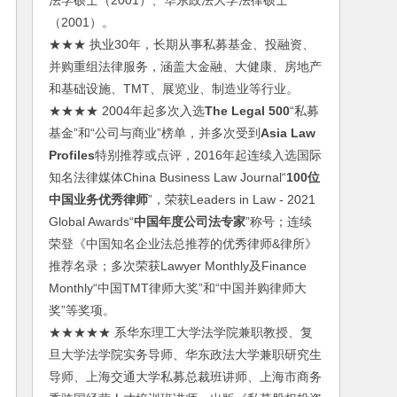
法学硕士（2001）、华东政法大学法律硕士
（2001）。
★★★ 执业30年，长期从事私募基金、投融资、
并购重组法律服务，涵盖大金融、大健康、房地产
和基础设施、TMT、展览业、制造业等行业。
★★★★ 2004年起多次入选
The Legal 500
“私募
基金”和“公司与商业”榜单，并多次受到
Asia Law
Profiles
特别推荐或点评，2016年起连续入选国际
知名法律媒体China Business Law Journal“
100位
中国业务优秀律师
”，荣获Leaders in Law - 2021
Global Awards“
中国年度公司法专家
”称号；连续
荣登《中国知名企业法总推荐的优秀律师&律所》
推荐名录；多次荣获Lawyer Monthly及Finance
Monthly“中国TMT律师大奖”和“中国并购律师大
奖”等奖项。
★★★★★ 系华东理工大学法学院兼职教授、复
旦大学法学院实务导师、华东政法大学兼职研究生
导师、上海交通大学私募总裁班讲师、上海市商务