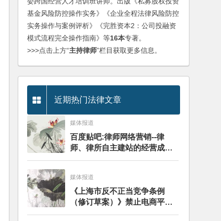
委跨国经营人才培训班讲师。出版《私募股权投资
基金风险防控操作实务》《企业全程法律风险防控
实务操作与案例评析》《完胜资本2：公司投融资
模式流程完全操作指南》等
16本
专著。
>>>点击上方“
主持律师
”栏目获取更多信息。
近期热门法律文章
媒体报道
百度贴吧:律师网络营销--律
师、律所自主建站的经营成本
与风险探讨
媒体报道
《上海市反不正当竞争条例
（修订草案）》禁⽌电商平台
签订独家协议——分析评述