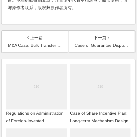
诺。本站所载投稿文章，其言论不代表本站观点，如需使用，请
与原作者联系，版权归原作者所有。
上一篇
下一篇
M&A Case: Bulk Transfer of Shanghai Xiyuan Hotel
Case of Guarantee Dispute Resolution of A Listed Hi-tech Park Co., Ltd. in Shanghai
Regulations on Administration
Case of Share Incentive Plan:
of Foreign-Invested
Long-term Mechanism Design
Construction and Engineering
for A Shanghai E-commerce
Design Enterprises
Co., Ltd.