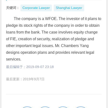
关键词：
Corporate Lawyer
Shanghai Lawyer
The company is a WFOE. The investor of it plans to 
pledge its stock rights of the company in order to obtain 
loans from the bank. The case involves equity change 
of FIE, creation of security, realization of pledge and 
other important legal issues. Mr. Chambers Yang 
designs operation plans and provides relevant legal 
services.
最后编辑于：
2019-09-07 23:18
最后更新：2019年9月7日