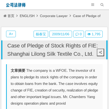
首页
ENGLISH
Corporate Lawyer
Case of Pledge of
Stock Rights of FIE: Shanghai Lilong Silk Textile Co., Ltd.
A+
杨春宝
2009/11/06
0
1,795
Case of Pledge of Stock Rights of FIE:
Shanghai Lilong Silk Textile Co., Ltd.
文章摘要
The company is a WFOE. The investor of it
plans to pledge its stock rights of the company in order
to obtain loans from the bank. The case involves equity
change of FIE, creation of security, realization of pledge
and other important legal issues. Mr. Chambers Yang
designs operation plans and provid