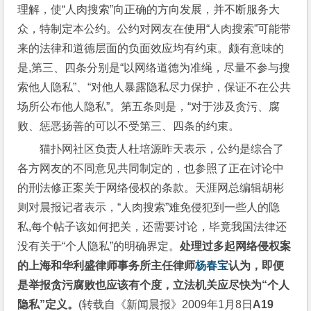
理解，使“人肉搜索”向正确的方向发展，并不断服务大
众，特制定本公约。公约对网友在使用“人肉搜索”可能带
来的法律和道德层面的负面效应均有约束。颇有意味的
是,第三、四条分别是“以网络道德为准绳，尽量不参与搜
索他人隐私”、“对他人暴露隐私尽力保护，保证不在公共
场所公布他人隐私”。第五条则是，“对于涉及贪污、腐
败、惩恶扬善的可以不受第三、四条的约束。
猫扑网社区负责人杜培源昨天表示，公约是综合了
各方网友的不同意见共同制定的，也参照了正在讨论中
的刑法修正案关于网络侵权的条款。天涯网总编辑胡彬
则对晨报记者表示，“人肉搜索”难免侵犯到一些人的隐
私,每个帖子该如何把关，还需要讨论，毕竟我国法律还
没有关于“个人隐私”的明确界定。
处理过多起网络侵权案
的上海和华利盛律师事务所主任律师
杨春宝
认为，即便
是举报贪污腐败也应该有个度，立法机关应尽快为“个人
隐私”定义。
(转载自《新闻晨报》2009年1月8日
A19