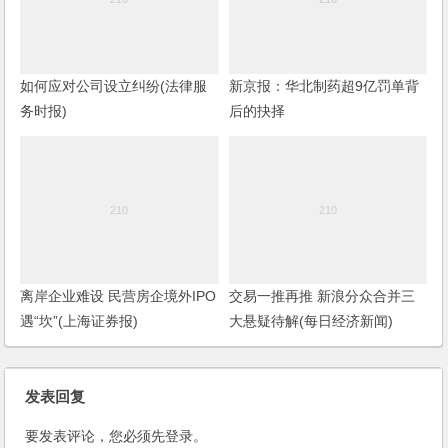
如何应对公司设立纠纷(法律服
新京报：华北制药超9亿罚单背
务时报)
后的抉择
离岸企业难设 民营房企境外IPO
交易一推再推 新浪分众合并三
遇“坎”(上海证券报)
大悬疑待解(每日经济新闻)
发表回复
要发表评论，您必须先
登录
。