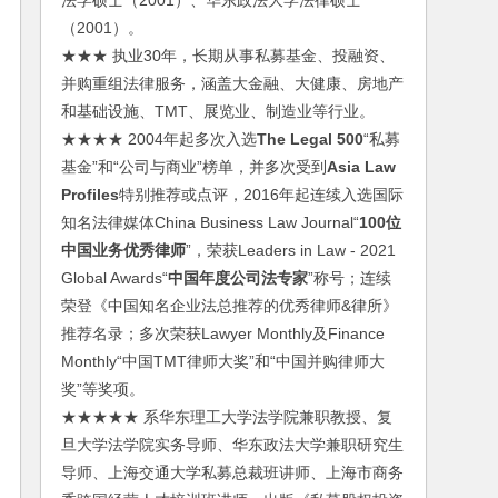
法学硕士（2001）、华东政法大学法律硕士
（2001）。
★★★ 执业30年，长期从事私募基金、投融资、
并购重组法律服务，涵盖大金融、大健康、房地产
和基础设施、TMT、展览业、制造业等行业。
★★★★ 2004年起多次入选
The Legal 500
“私募
基金”和“公司与商业”榜单，并多次受到
Asia Law
Profiles
特别推荐或点评，2016年起连续入选国际
知名法律媒体China Business Law Journal“
100位
中国业务优秀律师
”，荣获Leaders in Law - 2021
Global Awards“
中国年度公司法专家
”称号；连续
荣登《中国知名企业法总推荐的优秀律师&律所》
推荐名录；多次荣获Lawyer Monthly及Finance
Monthly“中国TMT律师大奖”和“中国并购律师大
奖”等奖项。
★★★★★ 系华东理工大学法学院兼职教授、复
旦大学法学院实务导师、华东政法大学兼职研究生
导师、上海交通大学私募总裁班讲师、上海市商务