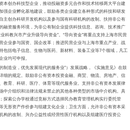
资本创办科技型企业，推动投融资多元合作和技术转移两大平台建
加强企业孵化基地建设，鼓励各类企业建立各种形式的科技和研发
自主创办科研开发机构以及参与国有科研机构的改制。扶持非公有
的融资服务环境，为非公有制企业提供科技信息、咨询、技术推广
业科教兴市产业升级导向资金”。“导向资金”将重点支持上海市民营
营企业参与国资、国企改革；推进民营企业与上海市重点产业、战
持包括电子信息、生物与医药、新材料、装备工业等7个领域，凡工
企业均可申报。
进的制造业，优先发展现代的服务业”）发展战略，《实施意见》在鼓
详细的规定。鼓励非公有资本投资金融、商贸、物流、房地产、信
、教育、科研、医疗、体育等现代服务业。支持非公有资本发展律
场中介组织和法律法规未禁止的其他各种类型的市场中介机构。具
；探索公办学校通过竞标方式选择民办教育管理机构实行委托管
等无形资产作价参与组建文化企业；卫生方面，允许非公有资本采
机构的改制、兴办公益性或经营性医疗机构以及组建医疗投资公