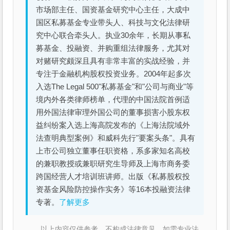
市场部主任、国资基金研究中心主任，大成中
国区私募基金专业带头人、科技与文化法律研
究中心联合牵头人。执业30余年，长期从事私
募基金、投融资、并购重组法律服务，尤其对
对赌研究颇深且具有非常丰富的实战经验，并
专注于金融机构股权投资业务。2004年起多次
入选The Legal 500"私募基金"和"公司与商业"等
境内外各类律师榜单，代理的中国法院首例适
用外国法律审理外国公司的董事损害小股东权
益纠纷案入选上海高院发布的《上海法院域外
法查明典型案例》和威科先行"要案头条"。具有
上市公司独立董事任职资格，系多家知名高校
的兼职教授或兼职研究生导师及上海市商务委
跨国经营人才培训班讲师。出版《私募股权投
资基金风险防控操作实务》等16本投融资法律
专著。
了解更多
以上内容仅供参考，不构成法律意见。如需专业法