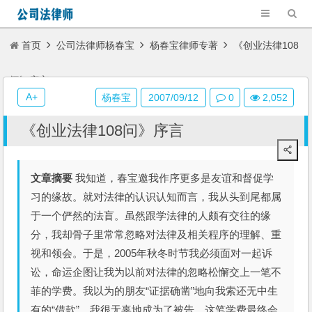
首页
公司法律师杨春宝
杨春宝律师专著
《创业法律108
问》序言
A+
杨春宝
2007/09/12
0
2,052
《创业法律108问》序言
文章摘要
我知道，春宝邀我作序更多是友谊和督促学
习的缘故。就对法律的认识认知而言，我从头到尾都属
于一个俨然的法盲。虽然跟学法律的人颇有交往的缘
分，我却骨子里常常忽略对法律及相关程序的理解、重
视和领会。于是，2005年秋冬时节我必须面对一起诉
讼，命运企图让我为以前对法律的忽略松懈交上一笔不
菲的学费。我以为的朋友“证据确凿”地向我索还无中生
有的“借款”，我很无辜地成为了被告。这笔学费最终会