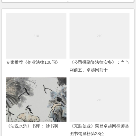
专家推荐《创业法律108问》
《公司投融资法律实务》：当当
网前五、卓越网前十
《法说水浒》书评： 妙书啊
《完胜创业》荣登卓越网律师类
图书销量榜第23位