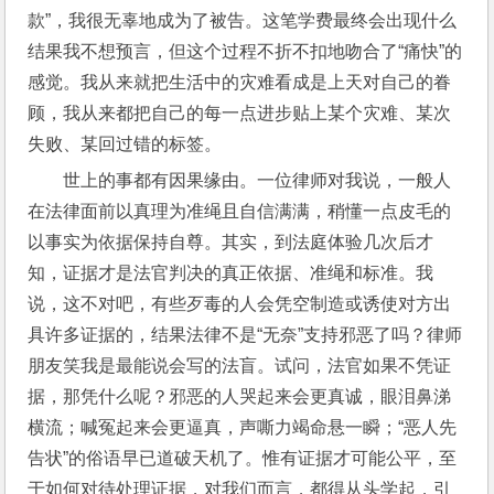
款”，我很无辜地成为了被告。这笔学费最终会出现什么
结果我不想预言，但这个过程不折不扣地吻合了“痛快”的
感觉。我从来就把生活中的灾难看成是上天对自己的眷
顾，我从来都把自己的每一点进步贴上某个灾难、某次
失败、某回过错的标签。
世上的事都有因果缘由。一位律师对我说，一般人
在法律面前以真理为准绳且自信满满，稍懂一点皮毛的
以事实为依据保持自尊。其实，到法庭体验几次后才
知，证据才是法官判决的真正依据、准绳和标准。我
说，这不对吧，有些歹毒的人会凭空制造或诱使对方出
具许多证据的，结果法律不是“无奈”支持邪恶了吗？律师
朋友笑我是最能说会写的法盲。试问，法官如果不凭证
据，那凭什么呢？邪恶的人哭起来会更真诚，眼泪鼻涕
横流；喊冤起来会更逼真，声嘶力竭命悬一瞬；“恶人先
告状”的俗语早已道破天机了。惟有证据才可能公平，至
于如何对待处理证据，对我们而言，都得从头学起，引