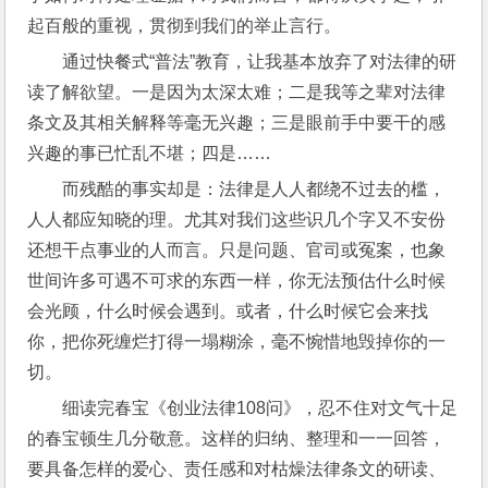
起百般的重视，贯彻到我们的举止言行。
通过快餐式“普法”教育，让我基本放弃了对法律的研
读了解欲望。一是因为太深太难；二是我等之辈对法律
条文及其相关解释等毫无兴趣；三是眼前手中要干的感
兴趣的事已忙乱不堪；四是……
而残酷的事实却是：法律是人人都绕不过去的槛，
人人都应知晓的理。尤其对我们这些识几个字又不安份
还想干点事业的人而言。只是问题、官司或冤案，也象
世间许多可遇不可求的东西一样，你无法预估什么时候
会光顾，什么时候会遇到。或者，什么时候它会来找
你，把你死缠烂打得一塌糊涂，毫不惋惜地毁掉你的一
切。
细读完春宝《创业法律108问》，忍不住对文气十足
的春宝顿生几分敬意。这样的归纳、整理和一一回答，
要具备怎样的爱心、责任感和对枯燥法律条文的研读、