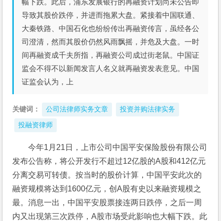
幅下跌。此后，浦东发展银行的再融资计划尚未公告即
导致其股价跌停，并进而拖累大盘。紧接着中国联通、
大秦铁路、中国石化也纷纷传出再融资传言，虽经各公
司澄清，然而其股价仍然风雨飘摇，并危及大盘。一时
间再融资成千夫所指，再融资公司成过街老鼠。中国证
监会不得不以新闻发言人名义就再融资发表意见。中国
证监会认为，上
关键词：
公司法律师实务文章
投资并购法律实务
投融资律师
今年1月21日，上市公司中国平安保险股份有限公司
发布公告称，将公开发行不超过12亿股的A股和412亿元
分离交易可转债。按当时的股价计算，中国平安此次的
融资规模将达到1600亿元，创A股有史以来融资规模之
最。消息一出，中国平安股票接连两日跌停，之后一周
内又出现第三次跌停，A股市场受此影响也大幅下跌。此