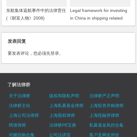
东航集体返航事件中的法律责任
Legal framework for investing
(《财富人物》2008)
in China in shipping related
industry(投资中国港口、船运相
关行业法律框架)（2002）
发表回复
要发表评论，您必须先
登录
。
了解法律桥
关于法律桥
版权和隐私声明
法律桥严正声明
法律桥主站
上海私募基金律师
上海投资并购律师
上海公司法律师
上海股权律师
上海投融资律师
聘请律师
法律桥PE宝典
私募基金风控合集
对赌回购合集
公司法讲堂
客户及网友评价