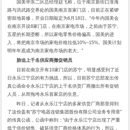
国美华东二区总经理赵飞称，位于南京新街口淮海
路与洪武路交界处的国美南京首家门店，目前正在紧锣
密鼓地装修，开业日期敲定为6月18日。“今年内国美会
在南京开设8家门店，在南京家电市场，之前由于苏宁、
五星的长期垄断，所以家电零售价格偏高，国美的进
入，将把南京市场的家电价格拉低10%~15%。国美计划
明年年底成为南京家电市场的老大。”
胁迫上千名供应商撤促销员
目前在南京开有10家门店的苏宁，明显感受到了近
日永乐江宁店的有力挑战，所以，目前苏宁总部发出传
真公函命令永乐江宁店的上千名供货厂商撤出所有促销
人员，从而拖垮永乐首家店的生意。
昨日，记者从永乐江宁店的多家供货厂商那里得到
了这份盖有“苏宁电器连锁集团股份有限公司业务专用章”
的传真公函，公函中称到：“由于永乐江宁店出现了严重
低于供价销售、破坏供货厂商价格体系的行为，所以，