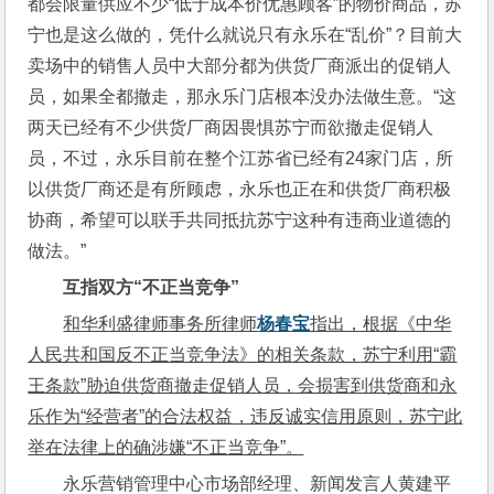
都会限量供应不少“低于成本价优惠顾客”的物价商品，苏
宁也是这么做的，凭什么就说只有永乐在“乱价”？目前大
卖场中的销售人员中大部分都为供货厂商派出的促销人
员，如果全都撤走，那永乐门店根本没办法做生意。“这
两天已经有不少供货厂商因畏惧苏宁而欲撤走促销人
员，不过，永乐目前在整个江苏省已经有24家门店，所
以供货厂商还是有所顾虑，永乐也正在和供货厂商积极
协商，希望可以联手共同抵抗苏宁这种有违商业道德的
做法。”
互指双方“不正当竞争”
和华利盛律师事务所律师
杨春宝
指出，根据《中华
人民共和国反不正当竞争法》的相关条款，苏宁利用“霸
王条款”胁迫供货商撤走促销人员，会损害到供货商和永
乐作为“经营者”的合法权益，违反诚实信用原则，苏宁此
举在法律上的确涉嫌“不正当竞争”。
永乐营销管理中心市场部经理、新闻发言人黄建平