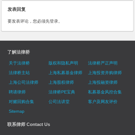
发表回复
要发表评论，您必须先
登录
。
了解法律桥
关于法律桥
版权和隐私声明
法律桥严正声明
法律桥主站
上海私募基金律师
上海投资并购律师
上海公司法律师
上海股权律师
上海投融资律师
聘请律师
法律桥PE宝典
私募基金风控合集
对赌回购合集
公司法讲堂
客户及网友评价
Sitemap
联系律师 Contact Us