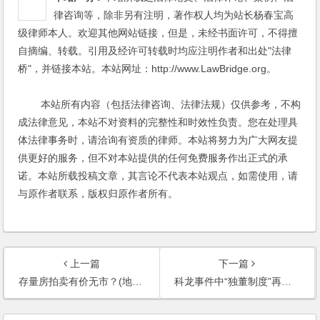
律咨询等，除非另有注明，著作权人均为站长杨春宝高
级律师本人。欢迎其他网站链接，但是，未经书面许可，不得擅
自摘编、转载。引用及经许可转载时均应注明作者和出处"法律
桥"，并链接本站。本站网址：http://www.LawBridge.org。
本站所有内容（包括法律咨询、法律法规）仅供参考，不构
成法律意见，本站不对资料的完整性和时效性负责。您在处理具
体法律事务时，请洽询有资质的律师。本站将努力为广大网友提
供更好的服务，但不对本站提供的任何免费服务作出正式的承
诺。本站所载投稿文章，其言论不代表本站观点，如需使用，请
与原作者联系，版权归原作者所有。
上一篇
下一篇
存量房拍卖有价无市？(地产新闻)
科龙事件中“独董制度”再成焦点(中国经营报)