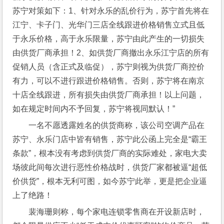
苏宁对策如下：1、针对永乐的乱价行为，苏宁首先将在
江宁、卡子门、光华门三店全线跟进价格销售立式且低
于永乐价格，高于永乐限量，苏宁由此产生的一切损失
由供货厂商承担！2、如供货厂商撤出永乐江宁店的所有
促销人员（含正式及临促），苏宁则视为供货厂商控价
有力，可以不进行跟进价格销售。否则，苏宁将在南京
十店全线跟进，所有损失由供货厂商承担！以上问题，
如在规定时间内不予回复，苏宁将视同默认！”
一名不愿透露姓名的供货商称，该公司空调产品在
苏宁、永乐门店中皆有销售，苏宁此公函上完全是“霸王
条款”，根本没有考虑到供货厂商的实际难处，家电大卖
场彼此间每次进行恶性价格战时，供货厂家都被逼“超低
价供货”，根本无利可图，如今苏宁此举，更是把企业逼
上了绝路！
裴海珊则称，每个家电连锁零售商在开设新店时，