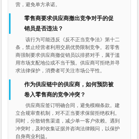
营，避免单方承诺。
零售商要求供应商撤出竞争对手的促
销员是否违法？
该行为可能违反《反不正当竞争法》第十二
条，禁止经营者利用交易优势限制竞争。若零售
商强制要求供应商撤促销员以排挤对手，属于滥
用市场支配地位或不当干预。供应商可拒绝并寻
求法律保护，消费者可关注市场公平性。
作为供应链中的供应商，如何预防被
卷入零售商的竞争冲突？
供应商应签订明确合同，避免模糊条款。建
立合规审查机制，对不正当要求保留拒绝权利。
同时，分散销售渠道，减少单一客户依赖。遇到
冲突时，及时收集证据并咨询法律顾问，以保护
自身商业利益。