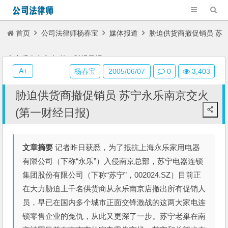
首页
公司法律师杨春宝
媒体报道
胁迫供货商撤促销员 苏
宁永乐南京交火(第一财经日报)
A+
杨春宝
2005/06/07
0
3,403
胁迫供货商撤促销员 苏宁永乐南京交火
(第一财经日报)
文章摘要
记者昨日获悉，为了抵抗上海永乐家用电器
有限公司（下称“永乐”）入侵南京总部，苏宁电器连锁
集团股份有限公司（下称“苏宁”，002024.SZ）目前正
在大力胁迫上千名供货商从永乐南京店撤出所有促销人
员，早已在国内多个城市正面交锋激战的这两大家电连
锁零售企业的冤仇，从此又更深了一步。苏宁老巢在南