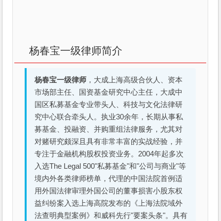
杨春宝一级律师简介
杨春宝一级律师
，大成上海高级合伙人、资本
市场部主任、国资基金研究中心主任，大成中
国区私募基金专业带头人、科技与文化法律研
究中心联合牵头人。执业30余年，长期从事私
募基金、投融资、并购重组法律服务，尤其对
对赌研究颇深且具有非常丰富的实战经验，并
专注于金融机构股权投资业务。2004年起多次
入选The Legal 500"私募基金"和"公司与商业"等
境内外各类律师榜单，代理的中国法院首例适
用外国法律审理外国公司的董事损害小股东权
益纠纷案入选上海高院发布的《上海法院域外
法查明典型案例》和威科先行"要案头条"。具有