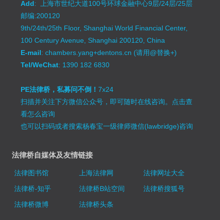
Add
: 上海市世纪大道100号环球金融中心9层/24层/25层
邮编:200120
9th/24th/25th Floor, Shanghai World Financial Center,
100 Century Avenue, Shanghai 200120, China
E-mail
: chambers.yang+dentons.cn (请用@替换+)
Tel/WeChat
: 1390 182 6830
PE法律桥，私募问不倒！
7x24
扫描并关注下方微信公众号，即可随时在线咨询。
点击查
看怎么咨询
也可以扫码或者搜索杨春宝一级律师微信(lawbridge)咨询
法律桥自媒体及友情链接
法律图书馆
上海法律网
法律网址大全
法律桥-知乎
法律桥B站空间
法律桥搜狐号
法律桥微博
法律桥头条