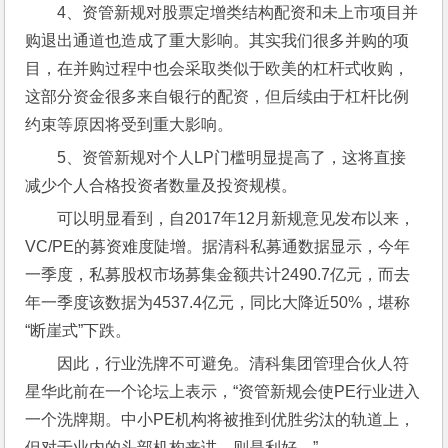
4、资管新规对股票定增类结构配资和未上市项目并
购退出通道也造成了重大影响。其实我们很多并购的项
目，在并购过程中也会采取类似于欧美的杠杆式收购，
这部分资金很多来自银行的配资，但后续由于杠杆比例
约束等原因将受到重大影响。
5、资管新规对个人LP门槛明显提高了，这将直接
减少个人合格投资者数量及投资规模。
可以明显看到，自2017年12月新规意见发布以来，
VC/PE的募资难度陡增。据清科私募通数据显示，今年
一季度，私募股权市场募集金额共计2490.7亿元，而去
年一季度该数据为4537.4亿元，同比大降近50%，堪称
“断崖式”下跌。
因此，行业洗牌不可避免。清科集团管理合伙人符
星华此前在一个论坛上表示，“资管新规会使PE行业进入
一个洗牌期。中小PE机构将被推到优胜劣汰的轨道上，
但对于业内的头部机构来讲，则是利好。”