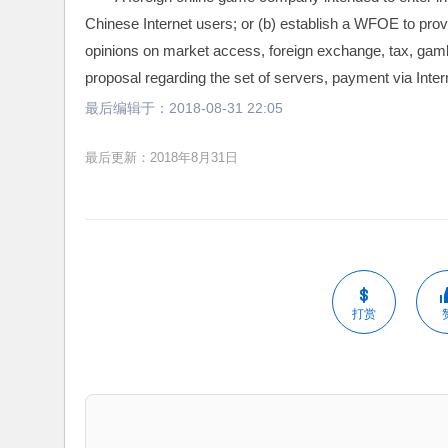
Chinese Internet users; or (b) establish a WFOE to pro
opinions on market access, foreign exchange, tax, gamb
proposal regarding the set of servers, payment via Intern
最后编辑于：
2018-08-31 22:05
最后更新：2018年8月31日
打赏