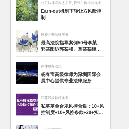
公司法律师实务文章, 投资并购法律实务
Earn-out机制下转让方风险控
制
投资并购法律实务
最高法院指导案例50号李某、
郭某阳诉郭某和、童某某继承
纠纷案
律师服务动态
杨春宝高级律师为深圳国际会
展中心提供专业法律服务
私募股权律师实务
私募基金合规风控合集：10+风
控制度+10+风控条款+20+实务
文章+每月动态