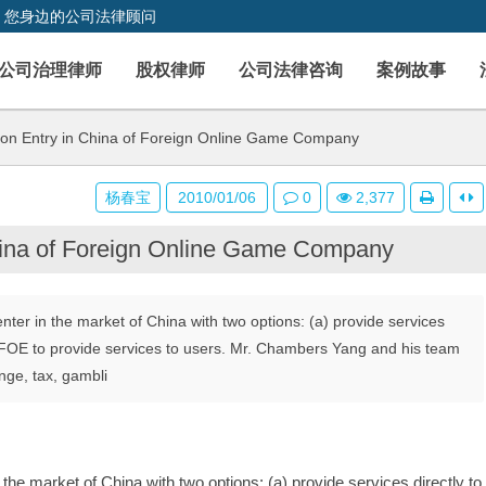
，您身边的公司法律顾问
公司治理律师
股权律师
公司法律咨询
案例故事
 on Entry in China of Foreign Online Game Company
杨春宝
2010/01/06
0
2,377
China of Foreign Online Game Company
ter in the market of China with two options: (a) provide services
a WFOE to provide services to users. Mr. Chambers Yang and his team
nge, tax, gambli
he market of China with two options: (a) provide services directly to 