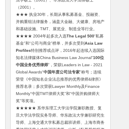
法学硕士（2001）、华东政法大学法律硕士
（2001）。
★★★ 执业30年，长期从事私募基金、投融资、
并购重组法律服务，涵盖大金融、大健康、房地产
和基础设施、TMT、展览业、制造业等行业。
★★★★ 2004年起多次入选
The Legal 500
“私募
基金”和“公司与商业”榜单，并多次受到
Asia Law
Profiles
特别推荐或点评，2016年起连续入选国际
知名法律媒体China Business Law Journal“
100位
中国业务优秀律师
”，荣获Leaders in Law - 2021
Global Awards“
中国年度公司法专家
”称号；连续
荣登《中国知名企业法总推荐的优秀律师&律所》
推荐名录；多次荣获Lawyer Monthly及Finance
Monthly“中国TMT律师大奖”和“中国并购律师大
奖”等奖项。
★★★★★ 系华东理工大学法学院兼职教授、复
旦大学法学院实务导师、华东政法大学兼职研究生
导师、上海交通大学私募总裁班讲师、上海市商务