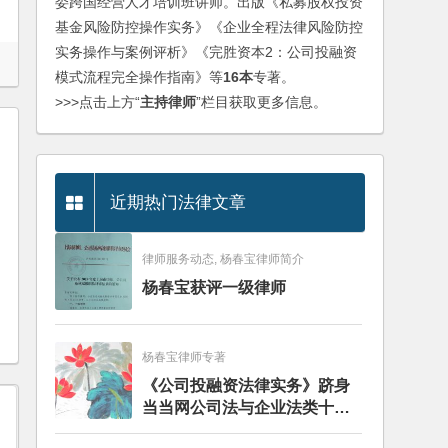
委跨国经营人才培训班讲师。出版《私募股权投资
基金风险防控操作实务》《企业全程法律风险防控
实务操作与案例评析》《完胜资本2：公司投融资
模式流程完全操作指南》等
16本
专著。
>>>点击上方“
主持律师
”栏目获取更多信息。
近期热门法律文章
律师服务动态, 杨春宝律师简介
杨春宝获评一级律师
杨春宝律师专著
《公司投融资法律实务》跻身
当当网公司法与企业法类十大
畅销图书榜