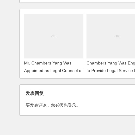
Mr. Chambers Yang Was
Chambers Yang Was En
Appointed as Legal Counsel of
to Provide Legal Service 
Shanghai Nine Sky Culture
the Large Aircraft Project
Propagation Co., Ltd.
发表回复
要发表评论，您必须先
登录
。