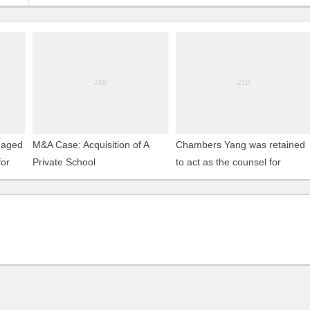
gaged
M&A Case: Acquisition of A
Chambers Yang was retained
for
Private School
to act as the counsel for
Zhenjiang Export Porcessing
Zone