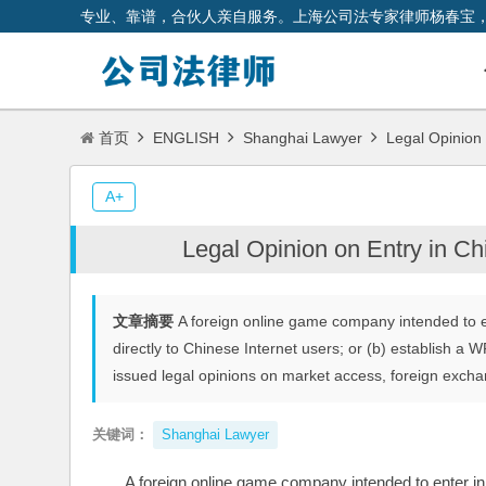
专业、靠谱，合伙人亲自服务。上海公司法专家律师杨春宝
首页
ENGLISH
Shanghai Lawyer
Legal Opinion
A+
Legal Opinion on Entry in 
文章摘要
A foreign online game company intended to en
directly to Chinese Internet users; or (b) establish 
issued legal opinions on market access, foreign excha
关键词：
Shanghai Lawyer
A foreign online game company intended to enter in t