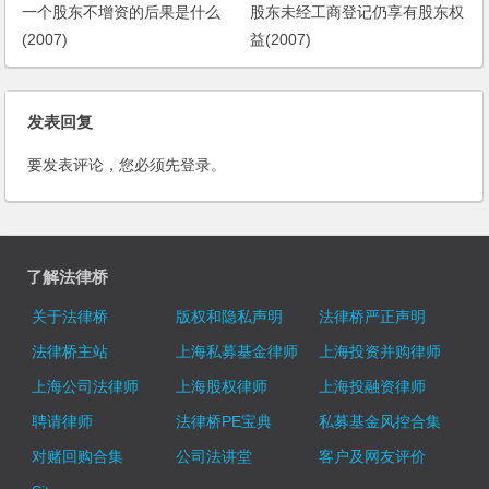
一个股东不增资的后果是什么
股东未经工商登记仍享有股东权
(2007)
益(2007)
发表回复
要发表评论，您必须先
登录
。
了解法律桥
关于法律桥
版权和隐私声明
法律桥严正声明
法律桥主站
上海私募基金律师
上海投资并购律师
上海公司法律师
上海股权律师
上海投融资律师
聘请律师
法律桥PE宝典
私募基金风控合集
对赌回购合集
公司法讲堂
客户及网友评价