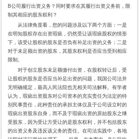
B公司履行出资义务？同时要求在其履行出资义务前，限
制其相应的股东权利？
从法律角度看，您的问题涉及以下两个方面：一是
在明知股权存在出资瑕疵，仍然受让该瑕疵股权的情形
下，该受让股权的股东是否负有补足出资的义务；二是
对于未足额出资的股东，其股东权利是否应当受到相应
限制。
对于创立股东未足额缴付出资，在股权转让后，受
让股权的股东是否应当补足出资的问题，我国公司法并
无明确规定，最高人民法院也无相关司法解释。有学者
认为，瑕疵出资股东对公司资本的充实责任为法定的特
别民事责任，此种责任的承担主体仅及于公司设立时的
瑕疵出资股东自身，而不及于瑕疵出资的原始股东之继
受股东，因为受让方受让的是股东权利，并不包括股东
的出资义务及违反该义务的责任。在司法实践中，各地