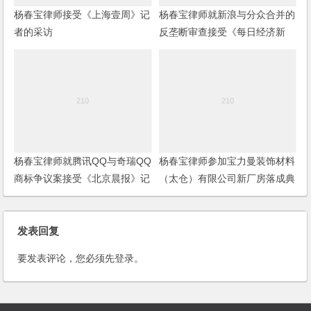
杨春宝律师接受《上海壹周》记
杨春宝律师就新浪与分众合并的
者的采访
反垄断审查接受《每日经济新
闻》记者采访
杨春宝律师就腾讯QQ与奇瑞QQ
杨春宝律师参加宝力曼装饰材料
商标争议案接受《北京晨报》记
（太仓）有限公司新厂房落成典
者采访
礼
发表回复
要发表评论，您必须先
登录
。