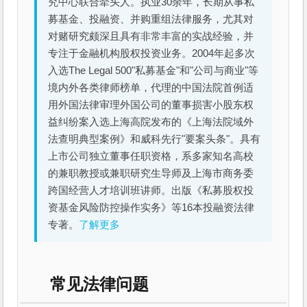
究中心联合牵头人。执业30余年，长期从事私
募基金、投融资、并购重组法律服务，尤其对
对赌研究颇深且具有非常丰富的实战经验，并
专注于金融机构股权投资业务。2004年起多次
入选The Legal 500"私募基金"和"公司与商业"等
境内外各类律师榜单，代理的中国法院首例适
用外国法律审理外国公司的董事损害小股东权
益纠纷案入选上海高院发布的《上海法院域外
法查明典型案例》和威科先行"要案头条"。具有
上市公司独立董事任职资格，系多家知名高校
的兼职教授或兼职研究生导师及上海市商务委
跨国经营人才培训班讲师。出版《私募股权投
资基金风险防控操作实务》等16本投融资法律
专著。
了解更多
常见法律问题