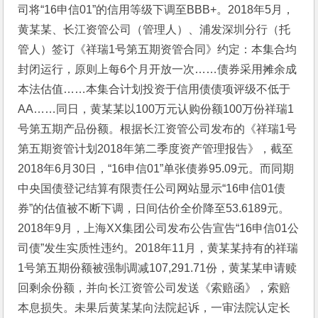
司将“16申信01”的信用等级下调至BBB+。2018年5月，
黄某某、长江资管公司（管理人）、浦发深圳分行（托
管人）签订《祥瑞1号第五期资管合同》约定：本集合均
封闭运行，原则上每6个月开放一次……债券采用摊余成
本法估值……本集合计划投资于信用债债项评级不低于
AA……同日，黄某某以100万元认购份额100万份祥瑞1
号第五期产品份额。根据长江资管公司发布的《祥瑞1号
第五期资管计划2018年第二季度资产管理报告》，截至
2018年6月30日，“16申信01”单张债券95.09元。而同期
中央国债登记结算有限责任公司网站显示“16申信01债
券”的估值被不断下调，日间估价全价降至53.6189元。
2018年9月，上海XX集团公司发布公告宣告“16申信01公
司债”发生实质性违约。2018年11月，黄某某持有的祥瑞
1号第五期份额被强制调减107,291.71份，黄某某申请赎
回剩余份额，并向长江资管公司发送《索赔函》，索赔
本息损失。未果后黄某某向法院起诉，一审法院认定长