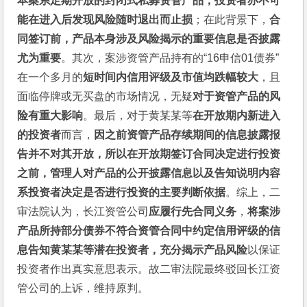
本案系定期开放的封闭式私募资管产品，投资者亦不可
能在进入后发现风险随时退出而止损
；在此背景下，
合
同签订前，产品本身涉及风险揭示的重要信息是否披露
尤为重要
。其次，案涉资管产品持有的“16申信01债券”
在一个多月的
短时间内信用评级及市值均跌幅较大
，且
面临停牌或无买盘的市场情况，无疑
对于资管产品的风
险有重大影响
。最后，对于黄某某等
在开放期内新进入
的投资者
而言，
因之前资管产品存续期间的信息披露报
告并不对其开放，所以在开放期签订合同决定进行投资
之前，管理人对产品的公开披露信息以及告知说明内容
系投资者决定是否进行投资的主要判断依据
。综上，二
审法院认为，长江资管公司
应履行先合同义务
，
将案涉
产品所持部分债券不符合资管合同中约定信用评级的信
息告知黄某某等潜在投资者，充分揭示产品风险
以保证
投资者作出真实意思表示。故二审法院最终驳回长江资
管公司的上诉，维持原判。