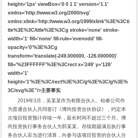
height='1px' viewBox='0 0 1 1' version='1.1' 
xmlns='http://www.w3.org/2000/svg' 
xmlns:xlink='http://www.w3.org/1999/xlink'%3E%3Cti
tle%3E%3C/title%3E%3Cg stroke='none' stroke-
width='1' fill='none' fill-rule='evenodd' fill-
opacity='0'%3E%3Cg 
transform='translate(-249.000000, -126.000000)' 
fill='%23FFFFFF'%3E%3Crect x='249' y='126' 
width='1' 
height='1'%3E%3C/rect%3E%3C/g%3E%3C/g%3E%
3C/svg%3E"/>
主要事实
2019年3月，吴某某作为有限合伙人、铂睿公司作
为普通合伙人共同签订《博尚投资合伙协议》，约定本
次项目投资预计存续一年，延长时间不超过三个月。博
尚投资执行事务合伙人为郭某某。存续期届满后执行事
务合伙人应当进行清算，向参与该项目投资的合伙人分