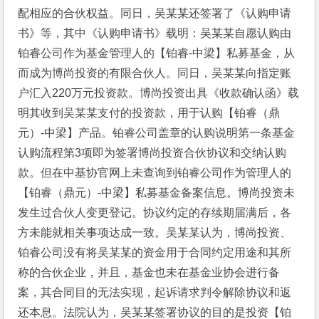
配相应的合伙权益。同日，吴某某还签署了《认购申请
书》等，其中《认购申请书》载明：吴某某自愿认购由
铂睿公司作为基金管理人的【铂睿-中梁】私募基金，从
而成为博尚投资的有限合伙人。同日，吴某某向指定账
户汇入220万元投资款。博尚投资出具《收款确认函》载
明其收到吴某某支付的投资款，用于认购【铂睿（鼎
元）-中梁】产品。铂睿公司盖章的认购说明第一条基金
认购流程第3项即为签署博尚投资合伙协议和交纳认购
款。但在中基协官网上未查询到铂睿公司作为管理人的
【铂睿（鼎元）-中梁】私募基金备案信息。博尚投资未
发生过合伙人变更登记。协议约定的存续期届满后，各
方未能就相关事项达成一致。吴某某认为，博尚投资、
铂睿公司没有将吴某某的资金用于合同约定用途和其所
称的合伙企业，并且，基金也未在基金业协会进行备
案，其合同目的无法实现，起诉请求判令解除协议和返
还本息。法院认为，吴某某签署协议的目的是投资【铂