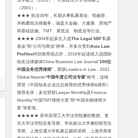
法学硕士（2001）、华东政法大学法律硕士
（2001）。
★★★ 执业30年，长期从事私募基金、投融资、
并购重组法律服务，涵盖大金融、大健康、房地产
和基础设施、TMT、展览业、制造业等行业。
★★★★ 2004年起多次入选
The Legal 500
“私募
基金”和“公司与商业”榜单，并多次受到
Asia Law
Profiles
特别推荐或点评，2016年起连续入选国际
知名法律媒体China Business Law Journal“
100位
中国业务优秀律师
”，荣获Leaders in Law - 2021
Global Awards“
中国年度公司法专家
”称号；连续
荣登《中国知名企业法总推荐的优秀律师&律所》
推荐名录；多次荣获Lawyer Monthly及Finance
Monthly“中国TMT律师大奖”和“中国并购律师大
奖”等奖项。
★★★★★ 系华东理工大学法学院兼职教授、复
旦大学法学院实务导师、华东政法大学兼职研究生
导师、上海交通大学私募总裁班讲师、上海市商务