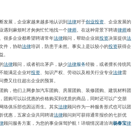
断发展，企业家越来越多地认识到
法律
对于
创业
投资
、企业发展的
业遇到麻烦时才匆匆忙忙地找一个
律师
。在这种背景下聘请
律师
难
。很多企业都希望聘请常年
法律
顾问，帮助企业就
投资
决策提供
法
文件，协助
法律
培训，防患于未然。事实上是以较小的
投资
获得企
益。
的
法律
顾问，或者初出茅庐，缺少
法律
服务
经验，或者擅长传统民
不能满足企业对
投资
、知识产权、劳动以及相关行业专业
法律
需
问费又往往超出企业的预算。
团购，他们上网参加汽车团购、房屋团购、装修团购、建筑材料团
，团购可以以优惠的价格购买到优质的商品，同时还可以广交朋
网络俱乐部也因运而生。其实
法律
顾问作为一种服务形式也可以团
折优惠，五家企业共同聘请
法律
顾问则可获得通常报价的七折优
律
顾问服务方案，为您的事业保驾护航！详细情况请洽询
杨春宝
律