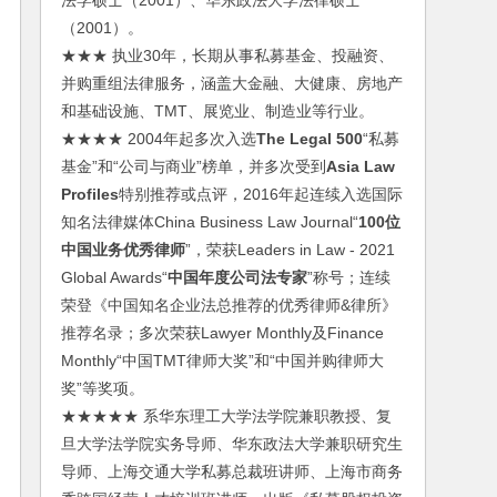
法学硕士（2001）、华东政法大学法律硕士
（2001）。
★★★ 执业30年，长期从事私募基金、投融资、
并购重组法律服务，涵盖大金融、大健康、房地产
和基础设施、TMT、展览业、制造业等行业。
★★★★ 2004年起多次入选
The Legal 500
“私募
基金”和“公司与商业”榜单，并多次受到
Asia Law
Profiles
特别推荐或点评，2016年起连续入选国际
知名法律媒体China Business Law Journal“
100位
中国业务优秀律师
”，荣获Leaders in Law - 2021
Global Awards“
中国年度公司法专家
”称号；连续
荣登《中国知名企业法总推荐的优秀律师&律所》
推荐名录；多次荣获Lawyer Monthly及Finance
Monthly“中国TMT律师大奖”和“中国并购律师大
奖”等奖项。
★★★★★ 系华东理工大学法学院兼职教授、复
旦大学法学院实务导师、华东政法大学兼职研究生
导师、上海交通大学私募总裁班讲师、上海市商务