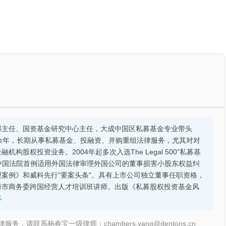
部主任、国资基金研究中心主任，大成中国区私募基金专业带头
余年，长期从事私募基金、投融资、并购重组法律服务，尤其对对
股权投资业务。2004年起多次入选The Legal 500"私募基
的中国法院首例适用外国法律审理外国公司的董事损害小股东权益纠
案例》和威科先行"要案头条"。具有上市公司独立董事任职资格，
海市商务委跨国经营人才培训班讲师。出版《私募股权投资基金风
多
联系杨春宝一级律师：chambers.yang@dentons.cn