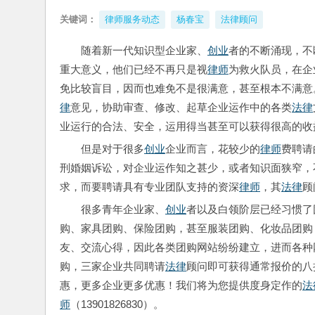
关键词：
律师服务动态
杨春宝
法律顾问
随着新一代知识型企业家、
创业
者的不断涌现，不
重大意义，他们已经不再只是视
律师
为救火队员，在企
免比较盲目，因而也难免不是很满意，甚至根本不满意
律
意见，协助审查、修改、起草企业运作中的各类
法律
业运行的合法、安全，运用得当甚至可以获得很高的收
但是对于很多
创业
企业而言，花较少的
律师
费聘请
刑婚姻诉讼，对企业运作知之甚少，或者知识面狭窄，
求，而要聘请具有专业团队支持的资深
律师
，其
法律
顾
很多青年企业家、
创业
者以及白领阶层已经习惯了
购、家具团购、保险团购，甚至服装团购、化妆品团购
友、交流心得，因此各类团购网站纷纷建立，进而各种
购，三家企业共同聘请
法律
顾问即可获得通常报价的八
惠，更多企业更多优惠！我们将为您提供度身定作的
法
师
（13901826830）。